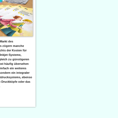
Markt des
ks zögern manche
hts der Kosten für
 Inkjet-Systeme,
leich zu günstigeren
bei häufig übersehen
einfach ein weiteres
sondern ein integraler
etdrucksystems, ebenso
e Druckköpfe oder das
.