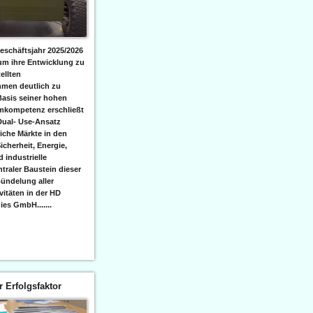
eschäftsjahr 2025/2026
 um ihre Entwicklung zu
ellten
men deutlich zu
Basis seiner hohen
emkompetenz erschließt
Dual- Use-Ansatz
iche Märkte in den
icherheit, Energie,
 industrielle
raler Baustein dieser
ündelung aller
itäten in der HD
es GmbH.......
er Erfolgsfaktor