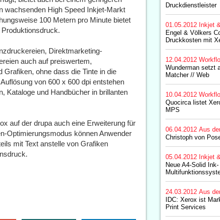
Druckdienstleister
en wachsenden High Speed Inkjet-Markt
ehungsweise 100 Metern pro Minute bietet
01.05.2012
Inkjet 
 Produktionsdruck.
Engel & Völkers Co
Druckkosten mit X
enzdruckereien, Direktmarketing-
12.04.2012
Workfl
reien auch auf preiswertem,
Wunderman setzt 
Grafiken, ohne dass die Tinte in die
Matcher // Web
r Auflösung von 600 x 600 dpi entstehen
, Kataloge und Handbücher in brillanten
10.04.2012
Workfl
Quocirca listet Xer
MPS
ox auf der drupa auch eine Erweiterung für
06.04.2012
Aus de
nten-Optimierungsmodus können Anwender
Christoph von Pose
ils mit Text anstelle von Grafiken
onsdruck.
05.04.2012
Inkjet 
Neue A4-Solid Ink-
Multifunktionssys
24.03.2012
Aus de
IDC: Xerox ist Mar
Print Services