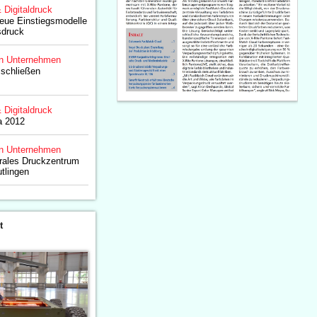
& Digitaldruck
neue Einstiegsmodelle
sdruck
n Unternehmen
schließen
& Digitaldruck
a 2012
n Unternehmen
trales Druckzentrum
tlingen
t