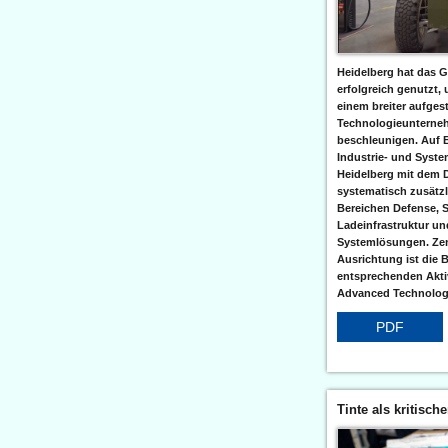
Heidelberg hat das G
erfolgreich genutzt,
einem breiter aufgest
Technologieunterneh
beschleunigen. Auf 
Industrie- und Syst
Heidelberg mit dem 
systematisch zusätzl
Bereichen Defense, S
Ladeinfrastruktur und
Systemlösungen. Zent
Ausrichtung ist die B
entsprechenden Aktiv
Advanced Technologi
PDF
Tinte als kritisch