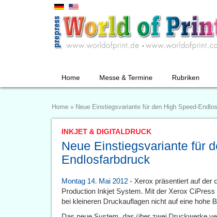
Home
Messe & Termine
Rubriken
Home
»
Neue Einstiegsvariante für den High Speed-Endlo
INKJET & DIGITALDRUCK
Neue Einstiegsvariante für 
Endlosfarbdruck
Montag 14. Mai 2012
- Xerox präsentiert auf de
Production Inkjet System. Mit der Xerox CiPress
bei kleineren Druckauflagen nicht auf eine hohe B
Das neue System, das über zwei Druckwerke verf