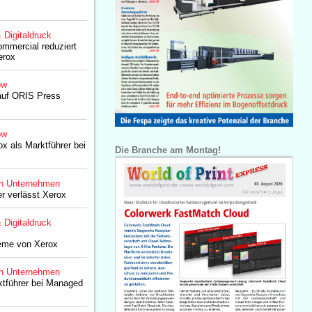
& Digitaldruck
mmercial reduziert
erox
ow
auf ORIS Press
ow
ox als Marktführer bei
Die Branche am Montag!
n Unternehmen
r verlässt Xerox
& Digitaldruck
teme von Xerox
n Unternehmen
ktführer bei Managed