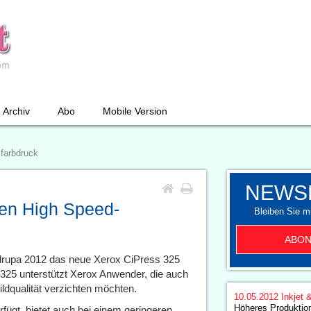
Archiv
Abo
Mobile Version
sfarbdruck
NEWS
den High Speed-
Bleiben Sie mi
ABON
r drupa 2012 das neue Xerox CiPress 325
 325 unterstützt Xerox Anwender, die auch
ildqualität verzichten möchten.
10.05.2012
Inkjet 
Höheres Produktio
ügt, bietet auch bei einem geringeren