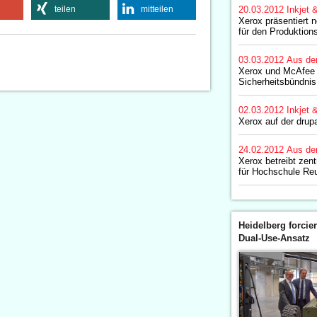
teilen
mitteilen
20.03.2012
Inkjet 
Xerox präsentiert 
für den Produktion
03.03.2012
Aus de
Xerox und McAfee 
Sicherheitsbündnis
02.03.2012
Inkjet 
Xerox auf der drup
24.02.2012
Aus de
Xerox betreibt zen
für Hochschule Reu
Heidelberg forcier
Dual-Use-Ansatz