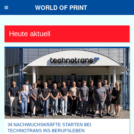
WORLD OF PRINT
Toggle
navigation
Heute aktuell
34 NACHWUCHSKRÄFTE STARTEN BEI
TECHNOTRANS INS BERUFSLEBEN