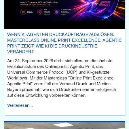
WENN KI-AGENTEN DRUCKAUFTRÄGE AUSLÖSEN:
MASTERCLASS ONLINE PRINT EXCELLENCE: AGENTIC
PRINT ZEIGT, WIE KI DIE DRUCKINDUSTRIE
VERÄNDERT
Am 24. September 2026 dreht sich alles um die nächste
Evolutionsstufe des Onlineprints: Agentic Print, das
Universal Commerce Protocol (UCP) und KI-gestützte
Workflows. Mit der Masterclass "Online Print Excellence:
Agentic Print" vermittelt der Verband Druck und Medien
Bayern praxisnah, wie sich Druckunternehmen erfolgreich
auf diese Entwicklung vorbereiten können.
Weiterlesen...