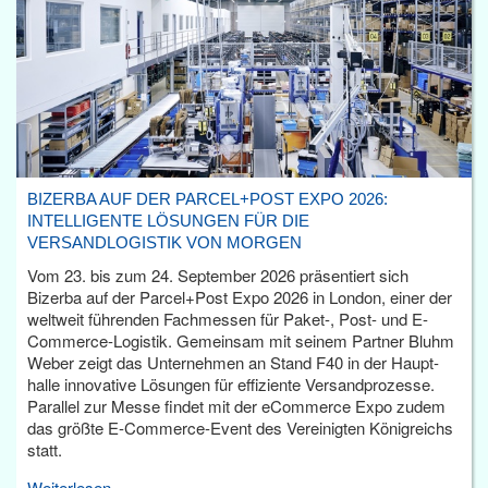
BIZERBA AUF DER PARCEL+POST EXPO 2026:
INTELLIGENTE LÖSUNGEN FÜR DIE
VERSANDLOGISTIK VON MORGEN
Vom 23. bis zum 24. September 2026 präsentiert sich
Bizerba auf der Parcel+Post Expo 2026 in London, einer der
weltweit führenden Fachmessen für Paket-, Post- und E-
Commerce-Logistik. Gemeinsam mit seinem Partner Bluhm
Weber zeigt das Unternehmen an Stand F40 in der Haupt­
halle innovative Lösungen für effiziente Versandprozesse.
Parallel zur Messe findet mit der eCommerce Expo zudem
das größte E-Commerce-Event des Vereinigten Königreichs
statt.
Weiterlesen...