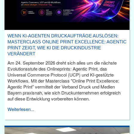
WENN KI-AGENTEN DRUCKAUFTRÄGE AUSLÖSEN:
MASTERCLASS ONLINE PRINT EXCELLENCE: AGENTIC
PRINT ZEIGT, WIE KI DIE DRUCKINDUSTRIE
VERÄNDERT
Am 24. September 2026 dreht sich alles um die nächste
Evolutionsstufe des Onlineprints: Agentic Print, das
Universal Commerce Protocol (UCP) und KI-gestützte
Workflows. Mit der Masterclass "Online Print Excellence:
Agentic Print" vermittelt der Verband Druck und Medien
Bayern praxisnah, wie sich Druckunternehmen erfolgreich
auf diese Entwicklung vorbereiten können.
Weiterlesen...