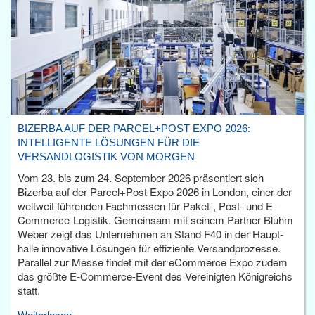
BIZERBA AUF DER PARCEL+POST EXPO 2026:
INTELLIGENTE LÖSUNGEN FÜR DIE
VERSANDLOGISTIK VON MORGEN
Vom 23. bis zum 24. September 2026 präsentiert sich
Bizerba auf der Parcel+Post Expo 2026 in London, einer der
weltweit führenden Fachmessen für Paket-, Post- und E-
Commerce-Logistik. Gemeinsam mit seinem Partner Bluhm
Weber zeigt das Unternehmen an Stand F40 in der Haupt­
halle innovative Lösungen für effiziente Versandprozesse.
Parallel zur Messe findet mit der eCommerce Expo zudem
das größte E-Commerce-Event des Vereinigten Königreichs
statt.
Weiterlesen...