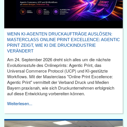
WENN KI-AGENTEN DRUCKAUFTRÄGE AUSLÖSEN:
MASTERCLASS ONLINE PRINT EXCELLENCE: AGENTIC
PRINT ZEIGT, WIE KI DIE DRUCKINDUSTRIE
VERÄNDERT
Am 24. September 2026 dreht sich alles um die nächste
Evolutionsstufe des Onlineprints: Agentic Print, das
Universal Commerce Protocol (UCP) und KI-gestützte
Workflows. Mit der Masterclass "Online Print Excellence:
Agentic Print" vermittelt der Verband Druck und Medien
Bayern praxisnah, wie sich Druckunternehmen erfolgreich
auf diese Entwicklung vorbereiten können.
Weiterlesen...