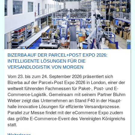
BIZERBA AUF DER PARCEL+POST EXPO 2026:
INTELLIGENTE LÖSUNGEN FÜR DIE
VERSANDLOGISTIK VON MORGEN
Vom 23. bis zum 24. September 2026 präsentiert sich
Bizerba auf der Parcel+Post Expo 2026 in London, einer der
weltweit führenden Fachmessen für Paket-, Post- und E-
Commerce-Logistik. Gemeinsam mit seinem Partner Bluhm
Weber zeigt das Unternehmen an Stand F40 in der Haupt­
halle innovative Lösungen für effiziente Versandprozesse.
Parallel zur Messe findet mit der eCommerce Expo zudem
das größte E-Commerce-Event des Vereinigten Königreichs
statt.
Weiterlesen...