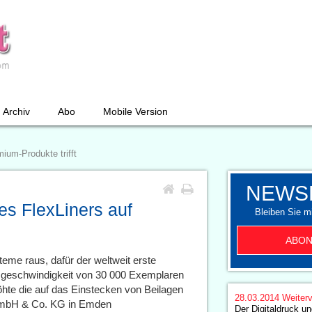
Archiv
Abo
Mobile Version
ium-Produkte trifft
NEWS
s FlexLiners auf
Bleiben Sie mi
ABON
teme raus, dafür der weltweit erste
onsgeschwindigkeit von 30 000 Exemplaren
öhte die auf das Einstecken von Beilagen
28.03.2014
Weiterv
 GmbH & Co. KG in Emden
Der Digitaldruck un