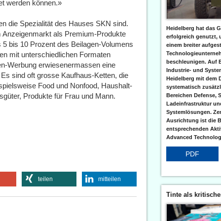
net werden können.»
n die Spezialität des Hauses SKN sind.
Heidelberg hat das G
 im Anzeigenmarkt als Premium-Produkte
erfolgreich genutzt,
5 bis 10 Prozent des Beilagen-Volumens
einem breiter aufgest
en mit unterschiedlichen Formaten
Technologieunterneh
beschleunigen. Auf 
gen-Werbung erwiesenermassen eine
Industrie- und Syst
Es sind oft grosse Kaufhaus-Ketten, die
Heidelberg mit dem 
ispielsweise Food und Nonfood, Haushalt-
systematisch zusätzl
nsgüter, Produkte für Frau und Mann.
Bereichen Defense, S
Ladeinfrastruktur und
Systemlösungen. Zent
Ausrichtung ist die B
entsprechenden Aktiv
Advanced Technologi
PDF
teilen
mitteilen
Tinte als kritisch