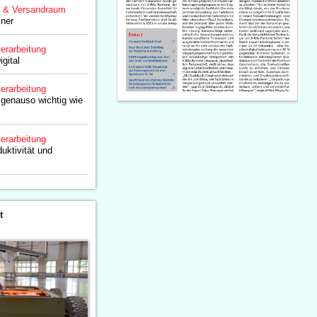
g & Versandraum
iner
erarbeitung
igital
erarbeitung
 genauso wichtig wie
erarbeitung
duktivität und
t