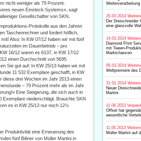
um nicht weniger als 79 Prozent.
Weiterverarbeitung
seres neuen Einsteck-Systems», sagt
lleiniger Gesellschafter von SKN.
25.03.2014
Weiterv
Der Dreischneider G
enproduktions-Protokolle aus den Jahren
eine glanzvolle We
en Taschenrechner und fordert höflich,
14.03.2014
Weiterv
mit! Also: In KW 07/12 haben wir mit fünf
Diamond Print Serv
aturzeiten im Dauerbetrieb – pro
mit Tween-Produkt
 KW 16/12 waren es 6137, in KW 17/12
Marktchancen
2012 einen Durchschnitt von 5695
 Sie gut auf: In KW 25/13 haben wir mit
05.03.2014
Weiterv
Weltpremiere des D
tunde 11 532 Exemplare geschafft, in KW
ür diese drei Wochen im Jahr 2013 einen
31.01.2014
Weiterv
nenstunde – 79 Prozent mehr als im Jahr
Neuer Dreischneide
erung!» Eine Steigerung, die sich auch in
Martini
00 Exemplare niederschlägt. Brauchte SKN
aren es in KW 25/13 nur noch 12½
11.06.2013
Verpac
Offset hat gegenüb
wesentliche Vorteil
11.05.2013
Weiterv
r Produktivität eine Erneuerung des
Müller Martini auf 
en fünf Biliner von Müller Martini in