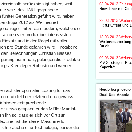
 viereinhalb berücksichtigt haben, weil
03.04.2013
Zeitun
NewsLiner mit CoL
Heute setzt das 1861 gegründete
fünfter Generation geführt wird, neben
22.03.2013
Weiterv
 der drupa 2012 als Weltneuheit
Fit für Offset und D
lagenanleger mit Streamfeedern, welche die
ls an den vier produktionsintensivsten
13.03.2013
Weiterv
Einsatz und in der Regel mit voller
Weiterverarbeitung
Druck
en pro Stunde gefahren wird – notabene
h den Berechnungen Christian Basses
09.03.2013
Weiterv
igerung ausmacht, gelangen die Produkte
P.V.S. steigert Pro
stungs-Kreuzleger Robusto und werden
Kapazität
Heidelberg forcier
he nach der optimalen Lösung für das
Dual-Use-Ansatz
on im Vorfeld der letzten drupa gewusst
dürfnissen entsprechende
 er umso gespannter den Müller Martini-
n ihn so, dass er sich vor Ort zur
exLiner ist die ideale Maschine für
ich brauche eine Technologie, bei der die