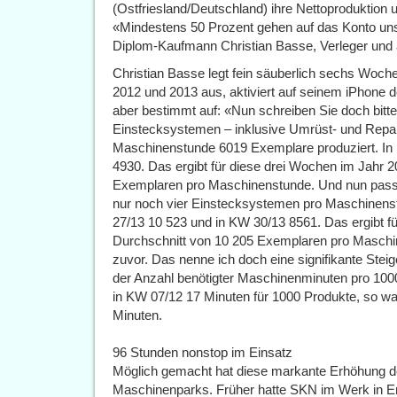
(Ostfriesland/Deutschland) ihre Nettoproduktion 
«Mindestens 50 Prozent gehen auf das Konto un
Diplom-Kaufmann Christian Basse, Verleger und a
Christian Basse legt fein säuberlich sechs Woch
2012 und 2013 aus, aktiviert auf seinem iPhone d
aber bestimmt auf: «Nun schreiben Sie doch bitte 
Einstecksystemen – inklusive Umrüst- und Repar
Maschinenstunde 6019 Exemplare produziert. In
4930. Das ergibt für diese drei Wochen im Jahr 
Exemplaren pro Maschinenstunde. Und nun passen
nur noch vier Einstecksystemen pro Maschinens
27/13 10 523 und in KW 30/13 8561. Das ergibt f
Durchschnitt von 10 205 Exemplaren pro Maschi
zuvor. Das nenne ich doch eine signifikante Steig
der Anzahl benötigter Maschinenminuten pro 10
in KW 07/12 17 Minuten für 1000 Produkte, so w
Minuten.
96 Stunden nonstop im Einsatz
Möglich gemacht hat diese markante Erhöhung de
Maschinenparks. Früher hatte SKN im Werk in Emd