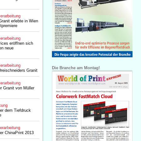
erarbeitung
ranit erlebte in Wien
ltpremiere
erarbeitung
ices eröffnen sich
en neue
erarbeitung
Die Branche am Montag!
reischneiders Granit
erarbeitung
r Granit von Müller
kung
er dem Tiefdruck
e
erarbeitung
der ChinaPrint 2013