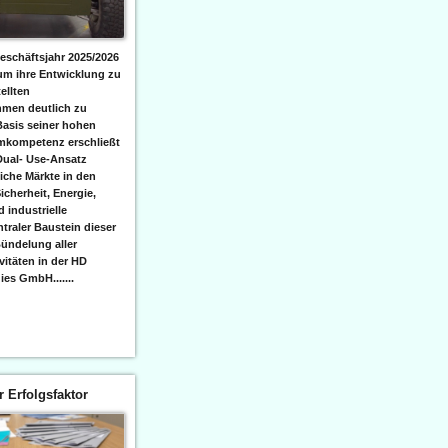
eschäftsjahr 2025/2026
 um ihre Entwicklung zu
ellten
men deutlich zu
Basis seiner hohen
emkompetenz erschließt
Dual- Use-Ansatz
iche Märkte in den
icherheit, Energie,
 industrielle
raler Baustein dieser
ündelung aller
itäten in der HD
es GmbH.......
er Erfolgsfaktor