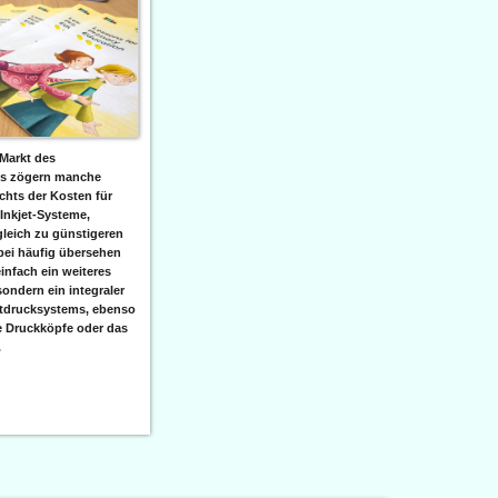
Markt des
ks zögern manche
hts der Kosten für
 Inkjet-Systeme,
leich zu günstigeren
bei häufig übersehen
einfach ein weiteres
sondern ein integraler
etdrucksystems, ebenso
e Druckköpfe oder das
.