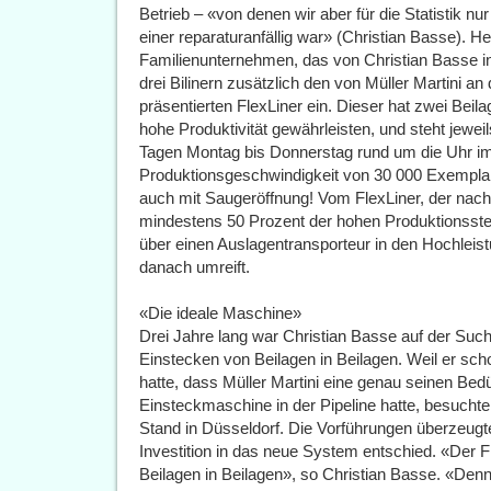
Betrieb – «von denen wir aber für die Statistik nur
einer reparaturanfällig war» (Christian Basse). 
Familienunternehmen, das von Christian Basse in 
drei Bilinern zusätzlich den von Müller Martini an
präsentierten FlexLiner ein. Dieser hat zwei Bei
hohe Produktivität gewährleisten, und steht jewei
Tagen Montag bis Donnerstag rund um die Uhr im 
Produktionsgeschwindigkeit von 30 000 Exemplar
auch mit Saugeröffnung! Vom FlexLiner, der nac
mindestens 50 Prozent der hohen Produktionsste
über einen Auslagentransporteur in den Hochlei
danach umreift.
«Die ideale Maschine»
Drei Jahre lang war Christian Basse auf der Suc
Einstecken von Beilagen in Beilagen. Weil er sch
hatte, dass Müller Martini eine genau seinen Be
Einsteckmaschine in der Pipeline hatte, besuchte
Stand in Düsseldorf. Die Vorführungen überzeugte
Investition in das neue System entschied. «Der Fl
Beilagen in Beilagen», so Christian Basse. «Denn 