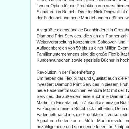
Tween-Option für die Produktion von verschieden 
Signaturen in Betrieb. Direktor Nick Dingwall ist
der Fadenheftung neue Marktchancen eröffnen wi
Als größte eigenständige Buchbinderei in Grossbr
Diamond Print Services, die sich als Partner zahl
Weiterverarbeitung konzentriert, Softcover- und
Auflagenbereich von 50 bis zu einer Million Exe
Familienunternehmens sind die große Flexibilität b
Kundenwünschen sowie spezielle Bücher in höchs
Revolution in der Fadenheftung
Um neben der Flexibilität und Qualität auch die 
investiert Diamond Print Services in diesem Frühl
neue Fadenheftmaschinen Ventura MC mit der T
Services, die außerdem eine Buchlinie Diamant 
Martini im Einsatz hat, in Zukunft als einzige Buc
Falzbogen in einem Buchblock mitheften. Denn di
Fadenheftmaschine, die Produkte mit verschieden
Signaturen heften kann – Müller Martini revolutio
unzählige neue und spannende Ideen für Printpro