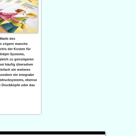
Markt des
ks zögern manche
hts der Kosten für
 Inkjet-Systeme,
leich zu günstigeren
bei häufig übersehen
einfach ein weiteres
sondern ein integraler
etdrucksystems, ebenso
e Druckköpfe oder das
.