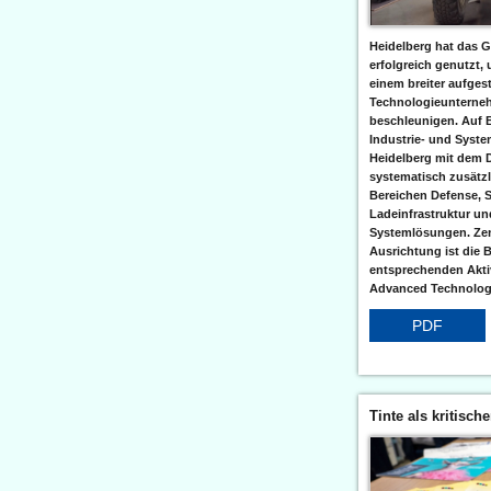
Heidelberg hat das G
erfolgreich genutzt,
einem breiter aufgest
Technologieunterneh
beschleunigen. Auf 
Industrie- und Syst
Heidelberg mit dem 
systematisch zusätzl
Bereichen Defense, S
Ladeinfrastruktur und
Systemlösungen. Zent
Ausrichtung ist die B
entsprechenden Aktiv
Advanced Technologi
PDF
Tinte als kritisch