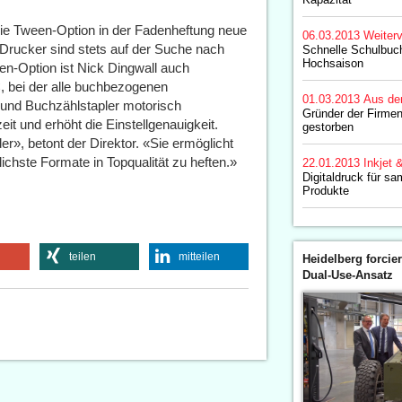
 die Tween-Option in der Fadenheftung neue
06.03.2013
Weiterv
Drucker sind stets auf der Suche nach
Schnelle Schulbuch
Hochsaison
n-Option ist Nick Dingwall auch
, bei der alle buchbezogenen
01.03.2013
Aus de
und Buchzählstapler motorisch
Gründer der Firmen
 und erhöht die Einstellgenauigkeit.
gestorben
r», betont der Direktor. «Sie ermöglicht
ichste Formate in Topqualität zu heften.»
22.01.2013
Inkjet 
Digitaldruck für s
Produkte
teilen
mitteilen
Heidelberg forcier
Dual-Use-Ansatz