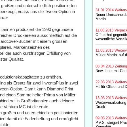
großen und unterschiedlich positionierten
31.01.2014
Weiterv
 überzeugt, «dass uns die Tween-Option in
Neuer Dreischneide
rd.»
Martini
itannien produziert die 1990 gegründete
11.06.2013
Verpac
Offset hat gegenüb
reicher Druckereien ausschließlich auf die
wesentliche Vorteil
 Hardcover-Bücher mit einem grossen
mplaren. Markenzeichen des
11.05.2013
Weiterv
ei der auch kurzfristigen Erfüllung von
Müller Martini auf 
ter Qualität.
03.04.2013
Zeitun
NewsLiner mit CoL
Produktionskapazitäten zu erhöhen,
22.03.2013
Weiterv
ing als Ersatz für zwei InventaPlus in zwei
Fit für Offset und D
ween-Option. Damit kann Diamond Print
und einen Sammelhefter Prima von Müller
13.03.2013
Weiterv
hbinderei in Großbritannien auch kleinere
Weiterverarbeitung
e Ventura MC ist die erste
Druck
 großen und unterschiedlich positionierten
09.03.2013
Weiterv
niert damit die Fadenheftung und ermöglicht
P.V.S. steigert Pro
dukte.
Kapazität