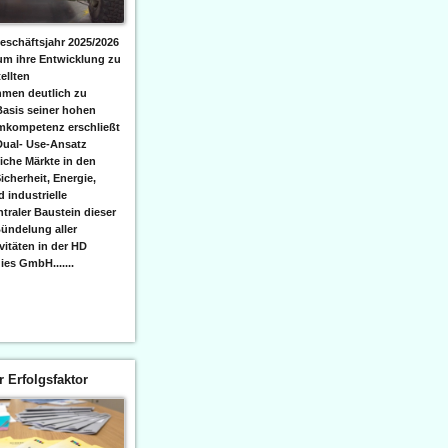
eschäftsjahr 2025/2026
 um ihre Entwicklung zu
ellten
men deutlich zu
Basis seiner hohen
emkompetenz erschließt
Dual- Use-Ansatz
iche Märkte in den
icherheit, Energie,
 industrielle
raler Baustein dieser
ündelung aller
itäten in der HD
es GmbH.......
er Erfolgsfaktor