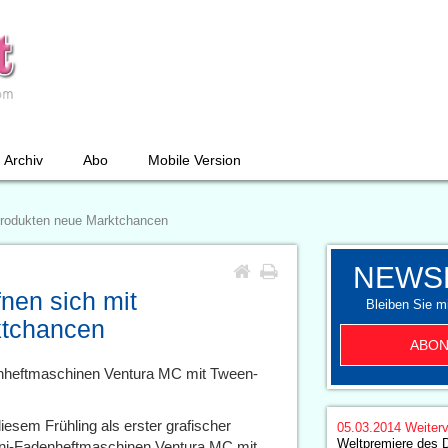
Archiv
Abo
Mobile Version
-Produkten neue Marktchancen
NEWS
nen sich mit
Bleiben Sie mi
ktchancen
ABON
enheftmaschinen Ventura MC mit Tween-
iesem Frühling als erster grafischer
05.03.2014
Weiterv
Weltpremiere des D
rtini-Fadenheftmaschinen Ventura MC mit