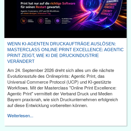
WENN KI-AGENTEN DRUCKAUFTRÄGE AUSLÖSEN:
MASTERCLASS ONLINE PRINT EXCELLENCE: AGENTIC
PRINT ZEIGT, WIE KI DIE DRUCKINDUSTRIE
VERÄNDERT
Am 24. September 2026 dreht sich alles um die nächste
Evolutionsstufe des Onlineprints: Agentic Print, das
Universal Commerce Protocol (UCP) und KI-gestützte
Workflows. Mit der Masterclass "Online Print Excellence:
Agentic Print" vermittelt der Verband Druck und Medien
Bayern praxisnah, wie sich Druckunternehmen erfolgreich
auf diese Entwicklung vorbereiten können.
Weiterlesen...