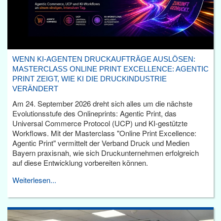
WENN KI-AGENTEN DRUCKAUFTRÄGE AUSLÖSEN:
MASTERCLASS ONLINE PRINT EXCELLENCE: AGENTIC
PRINT ZEIGT, WIE KI DIE DRUCKINDUSTRIE
VERÄNDERT
Am 24. September 2026 dreht sich alles um die nächste
Evolutionsstufe des Onlineprints: Agentic Print, das
Universal Commerce Protocol (UCP) und KI-gestützte
Workflows. Mit der Masterclass "Online Print Excellence:
Agentic Print" vermittelt der Verband Druck und Medien
Bayern praxisnah, wie sich Druckunternehmen erfolgreich
auf diese Entwicklung vorbereiten können.
Weiterlesen...