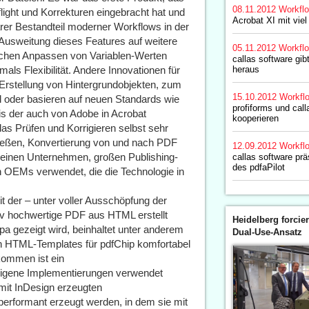
08.11.2012
Workfl
light und Korrekturen eingebracht hat und
Acrobat XI mit vie
arer Bestandteil moderner Workflows in der
 Ausweitung dieses Features auf weitere
05.11.2012
Workfl
schen Anpassen von Variablen-Werten
callas software gib
ls Flexibilität. Andere Innovationen für
heraus
Erstellung von Hintergrundobjekten, zum
15.10.2012
Workfl
l oder basieren auf neuen Standards wie
profiforms und call
is der auch von Adobe in Acrobat
kooperieren
as Prüfen und Korrigieren selbst sehr
eßen, Konvertierung von und nach PDF
12.09.2012
Workfl
leinen Unternehmen, großen Publishing-
callas software prä
des pdfaPilot
 OEMs verwendet, die die Technologie in
 der – unter voller Ausschöpfung der
iv hochwertige PDF aus HTML erstellt
Heidelberg forcier
pa gezeigt wird, beinhaltet unter anderem
Dual-Use-Ansatz
ch HTML-Templates für pdfChip komfortabel
kommen ist ein
eigene Implementierungen verwendet
mit InDesign erzeugten
rformant erzeugt werden, in dem sie mit