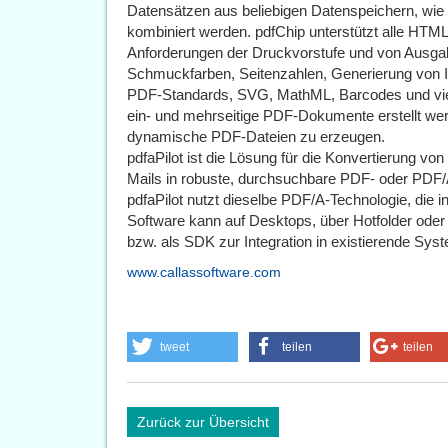
Datensätzen aus beliebigen Datenspeichern, w
kombiniert werden. pdfChip unterstützt alle HTML
Anforderungen der Druckvorstufe und von Ausg
Schmuckfarben, Seitenzahlen, Generierung von 
PDF-Standards, SVG, MathML, Barcodes und viele
ein- und mehrseitige PDF-Dokumente erstellt werd
dynamische PDF-Dateien zu erzeugen.
pdfaPilot ist die Lösung für die Konvertierung 
Mails in robuste, durchsuchbare PDF- oder PDF/A
pdfaPilot nutzt dieselbe PDF/A-Technologie, die 
Software kann auf Desktops, über Hotfolder oder
bzw. als SDK zur Integration in existierende Sys
www.callassoftware.com
tweet
teilen
teilen
Zurück zur Übersicht