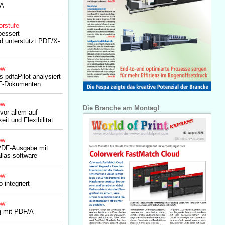
/A
orstufe
bessert
nd unterstützt PDF/X-
ow
s pdfaPilot analysiert
DF-Dokumenten
ow
Die Branche am Montag!
vor allem auf
eit und Flexibilität
ow
PDF-Ausgabe mit
llas software
ow
o integriert
ow
g mit PDF/A