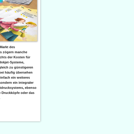
Markt des
ks zögern manche
hts der Kosten für
 Inkjet-Systeme,
leich zu günstigeren
bei häufig übersehen
einfach ein weiteres
sondern ein integraler
etdrucksystems, ebenso
e Druckköpfe oder das
.