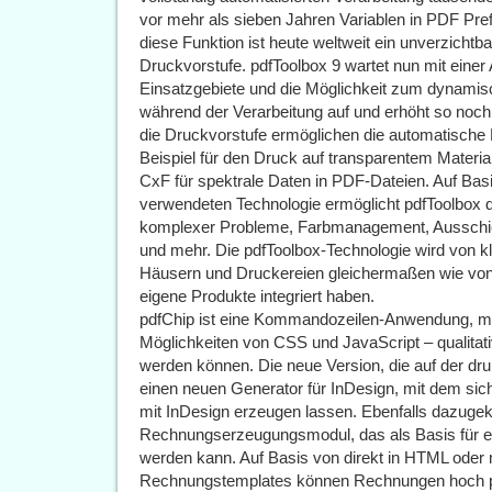
vor mehr als sieben Jahren Variablen in PDF Pref
diese Funktion ist heute weltweit ein unverzichtb
Druckvorstufe. pdfToolbox 9 wartet nun mit einer
Einsatzgebiete und die Möglichkeit zum dynami
während der Verarbeitung auf und erhöht so nochma
die Druckvorstufe ermöglichen die automatische 
Beispiel für den Druck auf transparentem Materia
CxF für spektrale Daten in PDF-Dateien. Auf Bas
verwendeten Technologie ermöglicht pdfToolbox d
komplexer Probleme, Farbmanagement, Ausschi
und mehr. Die pdfToolbox-Technologie wird von k
Häusern und Druckereien gleichermaßen wie von
eigene Produkte integriert haben.
pdfChip ist eine Kommandozeilen-Anwendung, mit
Möglichkeiten von CSS und JavaScript – qualitat
werden können. Die neue Version, die auf der dru
einen neuen Generator für InDesign, mit dem si
mit InDesign erzeugen lassen. Ebenfalls dazuge
Rechnungserzeugungsmodul, das als Basis für 
werden kann. Auf Basis von direkt in HTML oder 
Rechnungstemplates können Rechnungen hoch pe