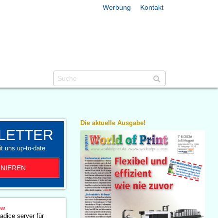
Werbung
Kontakt
Die aktuelle Ausgabe!
LETTER
t uns up-to-date.
NIEREN
ow
jadice server für