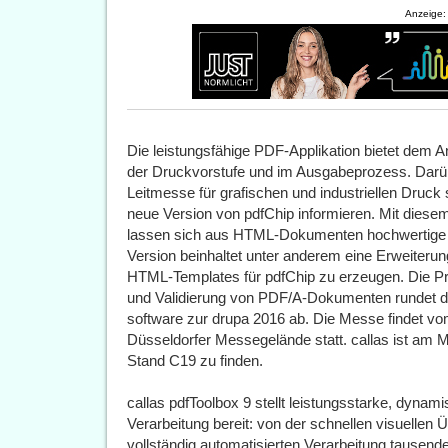
Anzeige:
Die leistungsfähige PDF-Applikation bietet dem A
der Druckvorstufe und im Ausgabeprozess. Darü
Leitmesse für grafischen und industriellen Druck
neue Version von pdfChip informieren. Mit dies
lassen sich aus HTML-Dokumenten hochwertige 
Version beinhaltet unter anderem eine Erweiteru
HTML-Templates für pdfChip zu erzeugen. Die Prä
und Validierung von PDF/A-Dokumenten rundet d
software zur drupa 2016 ab. Die Messe findet vo
Düsseldorfer Messegelände statt. callas ist am 
Stand C19 zu finden.
callas pdfToolbox 9 stellt leistungsstarke, dynam
Verarbeitung bereit: von der schnellen visuellen 
vollständig automatisierten Verarbeitung tausend