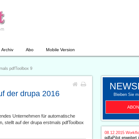
Archiv
Abo
Mobile Version
tmals pdfToolbox 9
NEWS
auf der drupa 2016
Bleiben Sie mi
ABON
hrendes Unternehmen für automatische
, stellt auf der drupa erstmals pdfToolbox
08.12.2015
Workfl
pdfaPilot erweitert 