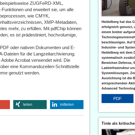
ie beispielsweise ZUGFeRD-XML,
-Funktionen und erweitert sie, um alle
abeprozessen, wie CMYK,
Inhaltsverzeichnissen, XMP-Metadaten,
Heidelberg hat das G
erfolgreich genutzt,
s mehr, zu erfüllen. Mit pdfChip können
einem breiter aufgest
en, es ist prädestiniert, hochvolumige,
Technologieunterneh
beschleunigen. Auf 
von PDF oder nativen Dokumenten und E-
Industrie- und Syst
Heidelberg mit dem 
-Dateien für die Langzeitarchivierung.
systematisch zusätzl
in Adobe Acrobat verwendet wird. Die
Bereichen Defense, S
 über eine Kommandozeilen-Schnittstelle
Ladeinfrastruktur und
teme genutzt werden.
Systemlösungen. Zent
Ausrichtung ist die B
entsprechenden Aktiv
Advanced Technologi
PDF
teilen
mitteilen
Tinte als kritisch