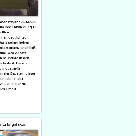
eschäftsjahr 2025/2026
 um ihre Entwicklung zu
ellten
men deutlich zu
Basis seiner hohen
emkompetenz erschließt
Dual- Use-Ansatz
iche Märkte in den
icherheit, Energie,
 industrielle
raler Baustein dieser
ündelung aller
itäten in der HD
es GmbH.......
er Erfolgsfaktor