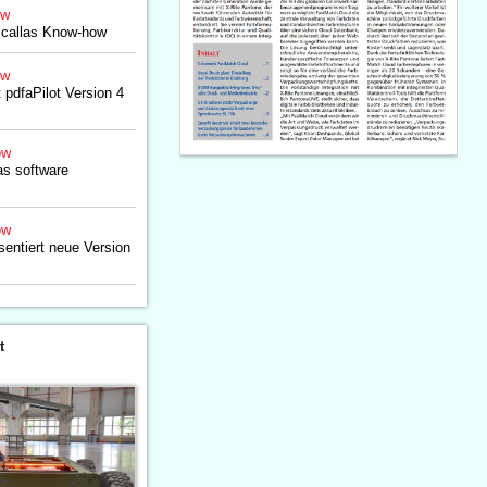
ow
l callas Know-how
ow
t pdfaPilot Version 4
ow
as software
ow
sentiert neue Version
t