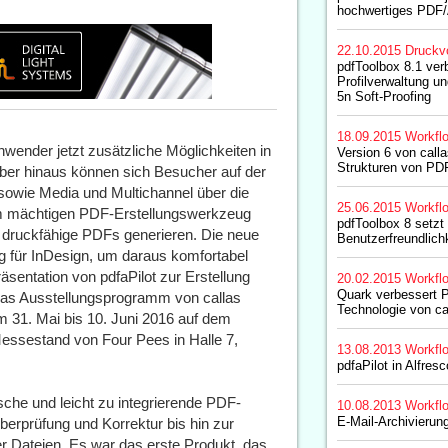
hochwertiges PDF
22.10.2015
Druckv
pdfToolbox 8.1 ver
Profilverwaltung u
5n Soft-Proofing
18.09.2015
Workfl
nwender jetzt zusätzliche Möglichkeiten in
Version 6 von calla
Strukturen von P
ber hinaus können sich Besucher auf der
 sowie Media und Multichannel über die
25.06.2015
Workfl
em mächtigen PDF-Erstellungswerkzeug
pdfToolbox 8 setzt 
druckfähige PDFs generieren. Die neue
Benutzerfreundlichk
ng für InDesign, um daraus komfortabel
sentation von pdfaPilot zur Erstellung
20.02.2015
Workfl
Quark verbessert 
as Ausstellungsprogramm von callas
Technologie von ca
m 31. Mai bis 10. Juni 2016 auf dem
Messestand von Four Pees in Halle 7,
13.08.2013
Workfl
pdfaPilot in Alfresc
ische und leicht zu integrierende PDF-
10.08.2013
Workfl
E-Mail-Archivierun
Überprüfung und Korrektur bis hin zur
er Dateien. Es war das erste Produkt, das