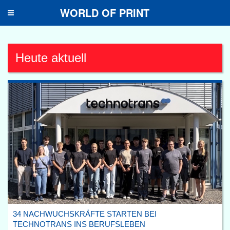
WORLD OF PRINT
Toggle
navigation
Heute aktuell
34 NACHWUCHSKRÄFTE STARTEN BEI
TECHNOTRANS INS BERUFSLEBEN