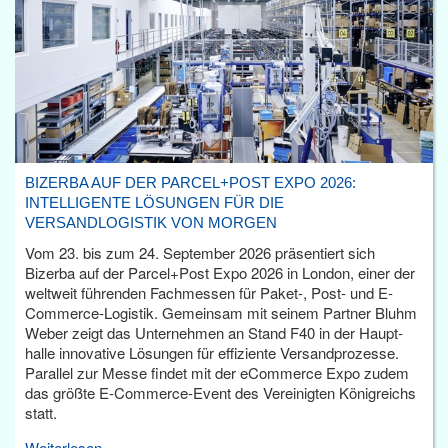
BIZERBA AUF DER PARCEL+POST EXPO 2026:
INTELLIGENTE LÖSUNGEN FÜR DIE
VERSANDLOGISTIK VON MORGEN
Vom 23. bis zum 24. September 2026 präsentiert sich
Bizerba auf der Parcel+Post Expo 2026 in London, einer der
weltweit führenden Fachmessen für Paket-, Post- und E-
Commerce-Logistik. Gemeinsam mit seinem Partner Bluhm
Weber zeigt das Unternehmen an Stand F40 in der Haupt­
halle innovative Lösungen für effiziente Versandprozesse.
Parallel zur Messe findet mit der eCommerce Expo zudem
das größte E-Commerce-Event des Vereinigten Königreichs
statt.
Weiterlesen...