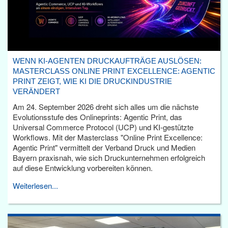
WENN KI-AGENTEN DRUCKAUFTRÄGE AUSLÖSEN:
MASTERCLASS ONLINE PRINT EXCELLENCE: AGENTIC
PRINT ZEIGT, WIE KI DIE DRUCKINDUSTRIE
VERÄNDERT
Am 24. September 2026 dreht sich alles um die nächste
Evolutionsstufe des Onlineprints: Agentic Print, das
Universal Commerce Protocol (UCP) und KI-gestützte
Workflows. Mit der Masterclass "Online Print Excellence:
Agentic Print" vermittelt der Verband Druck und Medien
Bayern praxisnah, wie sich Druckunternehmen erfolgreich
auf diese Entwicklung vorbereiten können.
Weiterlesen...