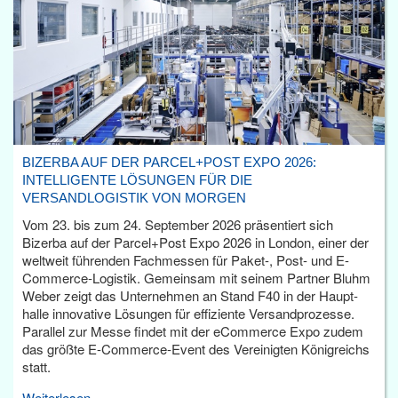
BIZERBA AUF DER PARCEL+POST EXPO 2026:
INTELLIGENTE LÖSUNGEN FÜR DIE
VERSANDLOGISTIK VON MORGEN
Vom 23. bis zum 24. September 2026 präsentiert sich
Bizerba auf der Parcel+Post Expo 2026 in London, einer der
weltweit führenden Fachmessen für Paket-, Post- und E-
Commerce-Logistik. Gemeinsam mit seinem Partner Bluhm
Weber zeigt das Unternehmen an Stand F40 in der Haupt­
halle innovative Lösungen für effiziente Versandprozesse.
Parallel zur Messe findet mit der eCommerce Expo zudem
das größte E-Commerce-Event des Vereinigten Königreichs
statt.
Weiterlesen...