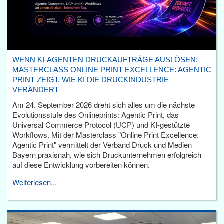
WENN KI-AGENTEN DRUCKAUFTRÄGE AUSLÖSEN:
MASTERCLASS ONLINE PRINT EXCELLENCE: AGENTIC
PRINT ZEIGT, WIE KI DIE DRUCKINDUSTRIE
VERÄNDERT
Am 24. September 2026 dreht sich alles um die nächste
Evolutionsstufe des Onlineprints: Agentic Print, das
Universal Commerce Protocol (UCP) und KI-gestützte
Workflows. Mit der Masterclass "Online Print Excellence:
Agentic Print" vermittelt der Verband Druck und Medien
Bayern praxisnah, wie sich Druckunternehmen erfolgreich
auf diese Entwicklung vorbereiten können.
Weiterlesen...