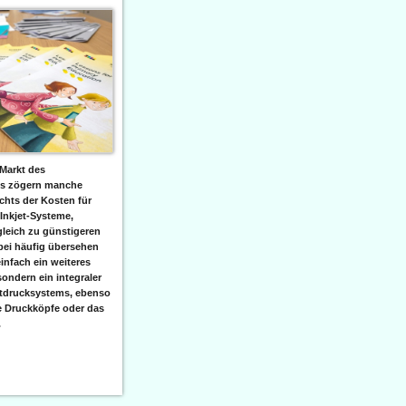
Markt des
ks zögern manche
hts der Kosten für
 Inkjet-Systeme,
leich zu günstigeren
bei häufig übersehen
einfach ein weiteres
sondern ein integraler
etdrucksystems, ebenso
e Druckköpfe oder das
.