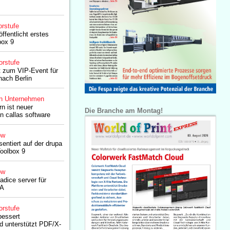
rstufe
öffentlicht erstes
box 9
orstufe
dt zum VIP-Event für
nach Berlin
n Unternehmen
n ist neuer
Die Branche am Montag!
n callas software
ow
sentiert auf der drupa
oolbox 9
ow
jadice server für
/A
orstufe
bessert
nd unterstützt PDF/X-