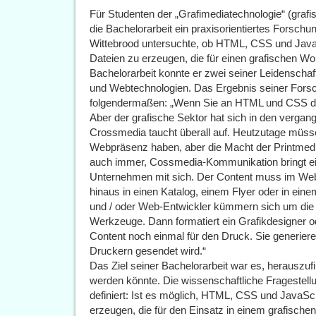
Für Studenten der „Grafimediatechnologie“ (grafi
die Bachelorarbeit ein praxisorientiertes Forsch
Wittebrood untersuchte, ob HTML, CSS und Jav
Dateien zu erzeugen, die für einen grafischen Wor
Bachelorarbeit konnte er zwei seiner Leidenschaf
und Webtechnologien. Das Ergebnis seiner Forsc
folgendermaßen: „Wenn Sie an HTML und CSS den
Aber der grafische Sektor hat sich in den vergang
Crossmedia taucht überall auf. Heutzutage müs
Webpräsenz haben, aber die Macht der Printmedie
auch immer, Cossmedia-Kommunikation bringt ein
Unternehmen mit sich. Der Content muss im Web 
hinaus in einen Katalog, einem Flyer oder in ein
und / oder Web-Entwickler kümmern sich um di
Werkzeuge. Dann formatiert ein Grafikdesigner o
Content noch einmal für den Druck. Sie generier
Druckern gesendet wird.“
Das Ziel seiner Bachelorarbeit war es, herauszuf
werden könnte. Die wissenschaftliche Fragestellun
definiert: Ist es möglich, HTML, CSS und JavaSc
erzeugen, die für den Einsatz in einem grafische