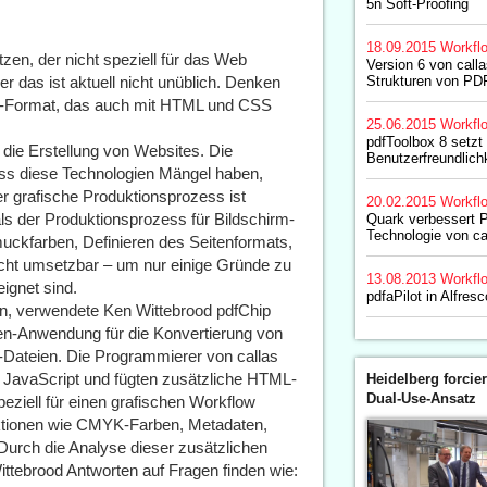
5n Soft-Proofing
18.09.2015
Workfl
en, der nicht speziell für das Web
Version 6 von calla
r das ist aktuell nicht unüblich. Denken
Strukturen von P
er-Format, das auch mit HTML und CSS
25.06.2015
Workfl
pdfToolbox 8 setzt 
ie Erstellung von Websites. Die
Benutzerfreundlichk
ass diese Technologien Mängel haben,
r grafische Produktionsprozess ist
20.02.2015
Workfl
ls der Produktionsprozess für Bildschirm-
Quark verbessert 
Technologie von ca
kfarben, Definieren des Seitenformats,
cht umsetzbar – um nur einige Gründe zu
13.08.2013
Workfl
ignet sind.
pdfaPilot in Alfresc
, verwendete Ken Wittebrood pdfChip
len-Anwendung für die Konvertierung von
-Dateien. Die Programmierer von callas
JavaScript und fügten zusätzliche HTML-
Heidelberg forcier
Dual-Use-Ansatz
eziell für einen grafischen Workflow
ktionen wie CMYK-Farben, Metadaten,
Durch die Analyse dieser zusätzlichen
ttebrood Antworten auf Fragen finden wie: