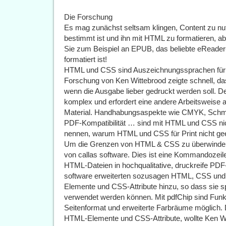
Die Forschung
Es mag zunächst seltsam klingen, Content zu nutz
bestimmt ist und ihn mit HTML zu formatieren, abe
Sie zum Beispiel an EPUB, das beliebte eRead
formatiert ist!
HTML und CSS sind Auszeichnungssprachen für d
Forschung von Ken Wittebrood zeigte schnell, d
wenn die Ausgabe lieber gedruckt werden soll. De
komplex und erfordert eine andere Arbeitsweise a
Material. Handhabungsaspekte wie CMYK, Schmuc
PDF-Kompatibilität … sind mit HTML und CSS ni
nennen, warum HTML und CSS für Print nicht gee
Um die Grenzen von HTML & CSS zu überwinden
von callas software. Dies ist eine Kommandozei
HTML-Dateien in hochqualitative, druckreife PDF
software erweiterten sozusagen HTML, CSS und 
Elemente und CSS-Attribute hinzu, so dass sie sp
verwendet werden können. Mit pdfChip sind Fun
Seitenformat und erweiterte Farbräume möglich. 
HTML-Elemente und CSS-Attribute, wollte Ken Wi