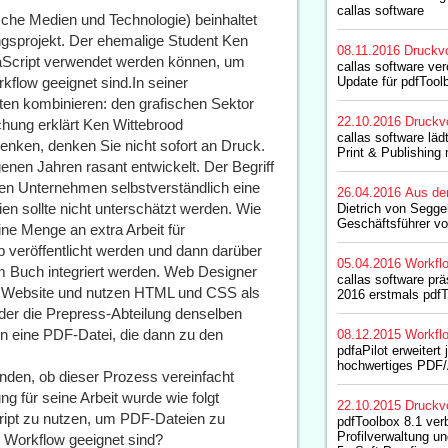
callas software
sche Medien und Technologie) beinhaltet
ungsprojekt. Der ehemalige Student Ken
08.11.2016
Druckvo
aScript verwendet werden können, um
callas software ver
kflow geeignet sind.In seiner
Update für pdfTool
ten kombinieren: den grafischen Sektor
22.10.2016
Druckv
hung erklärt Ken Wittebrood
callas software lä
ken, denken Sie nicht sofort an Druck.
Print & Publishing 
enen Jahren rasant entwickelt. Der Begriff
sen Unternehmen selbstverständlich eine
26.04.2016
Aus de
n sollte nicht unterschätzt werden. Wie
Dietrich von Segger
Geschäftsführer vo
e Menge an extra Arbeit für
veröffentlicht werden und dann darüber
05.04.2016
Workfl
em Buch integriert werden. Web Designer
callas software prä
e Website und nutzen HTML und CSS als
2016 erstmals pdfT
der die Prepress-Abteilung denselben
en eine PDF-Datei, die dann zu den
08.12.2015
Workfl
pdfaPilot erweitert 
hochwertiges PDF
inden, ob dieser Prozess vereinfacht
g für seine Arbeit wurde wie folgt
22.10.2015
Druckv
ript zu nutzen, um PDF-Dateien zu
pdfToolbox 8.1 ver
Profilverwaltung u
n Workflow geeignet sind?