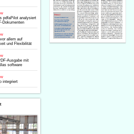
ow
s pdfaPilot analysiert
DF-Dokumenten
ow
vor allem auf
eit und Flexibilität
ow
PDF-Ausgabe mit
llas software
ow
o integriert
t