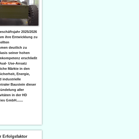
eschäftsjahr 2025/2026
 um ihre Entwicklung zu
ellten
men deutlich zu
Basis seiner hohen
emkompetenz erschließt
Dual- Use-Ansatz
iche Märkte in den
icherheit, Energie,
 industrielle
raler Baustein dieser
ündelung aller
itäten in der HD
es GmbH.......
er Erfolgsfaktor