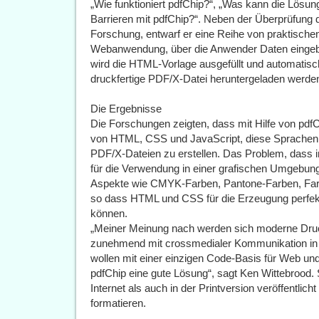
„Wie funktioniert pdfChip?“, „Was kann die Lösu
Barrieren mit pdfChip?“. Neben der Überprüfung de
Forschung, entwarf er eine Reihe von praktischen 
Webanwendung, über die Anwender Daten eingeb
wird die HTML-Vorlage ausgefüllt und automatisch
druckfertige PDF/X-Datei heruntergeladen werde
Die Ergebnisse
Die Forschungen zeigten, dass mit Hilfe von pdf
von HTML, CSS und JavaScript, diese Sprachen
PDF/X-Dateien zu erstellen. Das Problem, dass
für die Verwendung in einer grafischen Umgebung 
Aspekte wie CMYK-Farben, Pantone-Farben, Farbp
so dass HTML und CSS für die Erzeugung perfe
können.
„Meiner Meinung nach werden sich moderne Druc
zunehmend mit crossmedialer Kommunikation in 
wollen mit einer einzigen Code-Basis für Web und 
pdfChip eine gute Lösung“, sagt Ken Wittebrood. 
Internet als auch in der Printversion veröffentlicht
formatieren.