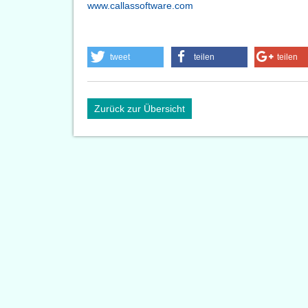
www.callassoftware.com
tweet
teilen
teilen
Zurück zur Übersicht