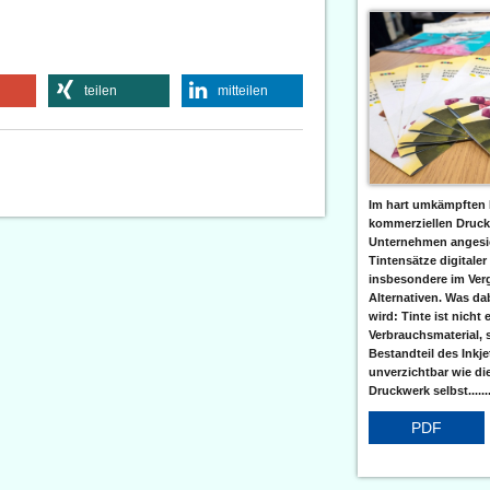
teilen
mitteilen
Im hart umkämpften 
kommerziellen Druc
Unternehmen angesic
Tintensätze digitaler
insbesondere im Verg
Alternativen. Was da
wird: Tinte ist nicht 
Verbrauchsmaterial, 
Bestandteil des Inkj
unverzichtbar wie di
Druckwerk selbst......
PDF