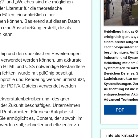
ng?“ und „Welches sind die möglichen
r Literatur für die theoretische
Fällen, einschließlich einer
en können. Basierend auf diesen Daten
 eine Ausschießung erstellt, die als
Heidelberg hat das G
n kann.
erfolgreich genutzt,
einem breiter aufgest
Technologieunterneh
beschleunigen. Auf 
Chip und den spezifischen Erweiterungen
Industrie- und Syst
 verwendet werden können, um akkurate
Heidelberg mit dem 
 in HTML und CSS notwendige Bestandteile
systematisch zusätzl
fehlten, wurde mit pdfChip beseitigt.
Bereichen Defense, S
rofile und Rendering werden unterstützt,
Ladeinfrastruktur und
Systemlösungen. Zent
kter PDF/X-Dateien verwendet werden
Ausrichtung ist die B
entsprechenden Aktiv
kvorstufenbetreiber und -designer
Advanced Technologi
der Zukunft beschäftigen. Unternehmen
PDF
Print arbeiten. Für diese Aufgabe ist
Sie ermöglicht es, Content, der sowohl im
 werden soll, schneller und effizienter zu
Tinte als kritisch