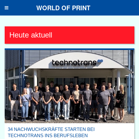
WORLD OF PRINT
Toggle
navigation
Heute aktuell
34 NACHWUCHSKRÄFTE STARTEN BEI
TECHNOTRANS INS BERUFSLEBEN