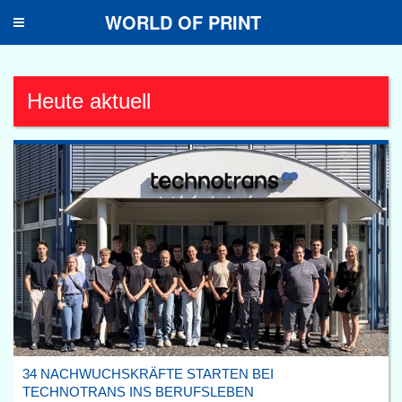
WORLD OF PRINT
Toggle
navigation
Heute aktuell
34 NACHWUCHSKRÄFTE STARTEN BEI
TECHNOTRANS INS BERUFSLEBEN