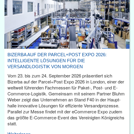
BIZERBA AUF DER PARCEL+POST EXPO 2026:
INTELLIGENTE LÖSUNGEN FÜR DIE
VERSANDLOGISTIK VON MORGEN
Vom 23. bis zum 24. September 2026 präsentiert sich
Bizerba auf der Parcel+Post Expo 2026 in London, einer der
weltweit führenden Fachmessen für Paket-, Post- und E-
Commerce-Logistik. Gemeinsam mit seinem Partner Bluhm
Weber zeigt das Unternehmen an Stand F40 in der Haupt­
halle innovative Lösungen für effiziente Versandprozesse.
Parallel zur Messe findet mit der eCommerce Expo zudem
das größte E-Commerce-Event des Vereinigten Königreichs
statt.
Weiterlesen...