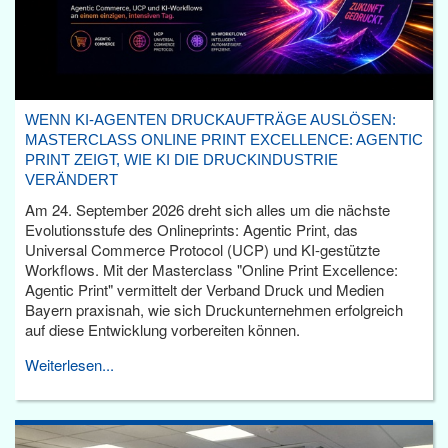
WENN KI-AGENTEN DRUCKAUFTRÄGE AUSLÖSEN:
MASTERCLASS ONLINE PRINT EXCELLENCE: AGENTIC
PRINT ZEIGT, WIE KI DIE DRUCKINDUSTRIE
VERÄNDERT
Am 24. September 2026 dreht sich alles um die nächste
Evolutionsstufe des Onlineprints: Agentic Print, das
Universal Commerce Protocol (UCP) und KI-gestützte
Workflows. Mit der Masterclass "Online Print Excellence:
Agentic Print" vermittelt der Verband Druck und Medien
Bayern praxisnah, wie sich Druckunternehmen erfolgreich
auf diese Entwicklung vorbereiten können.
Weiterlesen...