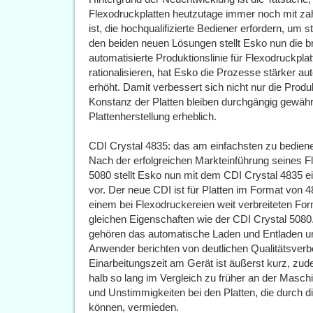
Flexodruckplatten heutzutage immer noch mit za
ist, die hochqualifizierte Bediener erfordern, um st
den beiden neuen Lösungen stellt Esko nun die b
automatisierte Produktionslinie für Flexodruckplat
rationalisieren, hat Esko die Prozesse stärker au
erhöht. Damit verbessert sich nicht nur die Produk
Konstanz der Platten bleiben durchgängig gewährle
Plattenherstellung erheblich.
CDI Crystal 4835: das am einfachsten zu bedie
Nach der erfolgreichen Markteinführung seines F
5080 stellt Esko nun mit dem CDI Crystal 4835 ei
vor. Der neue CDI ist für Platten im Format von 
einem bei Flexodruckereien weit verbreiteten For
gleichen Eigenschaften wie der CDI Crystal 5080
gehören das automatische Laden und Entladen un
Anwender berichten von deutlichen Qualitätsver
Einarbeitungszeit am Gerät ist äußerst kurz, zud
halb so lang im Vergleich zu früher an der Masch
und Unstimmigkeiten bei den Platten, die durch d
können, vermieden.