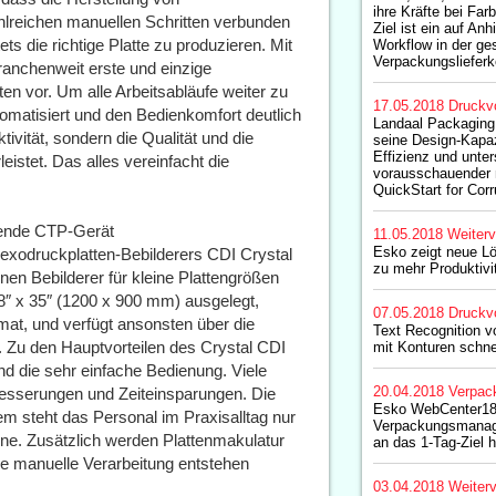
ihre Kräfte bei Far
hlreichen manuellen Schritten verbunden
Ziel ist ein auf Anhi
ets die richtige Platte zu produzieren. Mit
Workflow in der g
Verpackungslieferk
ranchenweit erste und einzige
ten vor. Um alle Arbeitsabläufe weiter zu
17.05.2018
Druckv
tomatisiert und den Bedienkomfort deutlich
Landaal Packaging
tivität, sondern die Qualität und die
seine Design-Kapazi
Effizienz und unte
istet. Das alles vereinfacht die
vorausschauender
QuickStart for Cor
nende CTP-Gerät
11.05.2018
Weiterv
Esko zeigt neue L
lexodruckplatten-Bebilderers CDI Crystal
zu mehr Produktivi
nen Bebilderer für kleine Plattengrößen
48″ x 35″ (1200 x 900 mm) ausgelegt,
07.05.2018
Druckv
mat, und verfügt ansonsten über die
Text Recognition v
. Zu den Hauptvorteilen des Crystal CDI
mit Konturen schnel
d die sehr einfache Bedienung. Viele
20.04.2018
Verpac
besserungen und Zeiteinsparungen. Die
Esko WebCenter18 
em steht das Personal im Praxisalltag nur
Verpackungsmanage
ine. Zusätzlich werden Plattenmakulatur
an das 1-Tag-Ziel 
ie manuelle Verarbeitung entstehen
03.04.2018
Weiterv