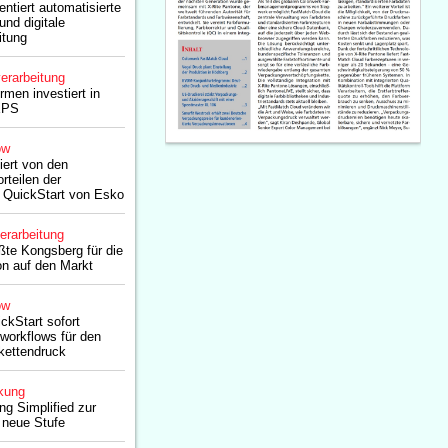
tiert automatisierte
und digitale
itung
erarbeitung
rmen investiert in
XPS
ow
tiert von den
rteilen der
 QuickStart von Esko
erarbeitung
ößte Kongsberg für die
on auf den Markt
ow
ckStart sofort
workflows für den
ikettendruck
kung
g Simplified zur
 neue Stufe