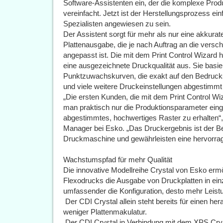
Software-Assistenten ein, der die komplexe Produ
vereinfacht. Jetzt ist der Herstellungsprozess ein
Spezialisten angewiesen zu sein.
Der Assistent sorgt für mehr als nur eine akkurat
Plattenausgabe, die je nach Auftrag an die vers
angepasst ist. Die mit dem Print Control Wizard h
eine ausgezeichnete Druckqualität aus. Sie basi
Punktzuwachskurven, die exakt auf den Bedruckst
und viele weitere Druckeinstellungen abgestimmt 
„Die ersten Kunden, die mit dem Print Control Wi
man praktisch nur die Produktionsparameter ein
abgestimmtes, hochwertiges Raster zu erhalten“,
Manager bei Esko. „Das Druckergebnis ist der Bew
Druckmaschine und gewährleisten eine hervorrage
Wachstumspfad für mehr Qualität
Die innovative Modellreihe Crystal von Esko erm
Flexodrucks die Ausgabe von Druckplatten in einz
umfassender die Konfiguration, desto mehr Leistu
 Der CDI Crystal allein steht bereits für einen 
weniger Plattenmakulatur.
 Der CDI Crystal in Verbindung mit dem XPS Cryst