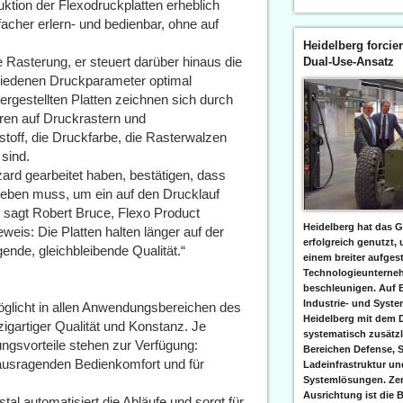
ktion der Flexodruckplatten erheblich
facher erlern- und bedienbar, ohne auf
Heidelberg forcier
e Rasterung, er steuert darüber hinaus die
Dual-Use-Ansatz
chiedenen Druckparameter optimal
ergestellten Platten zeichnen sich durch
eren auf Druckrastern und
off, die Druckfarbe, die Rasterwalzen
sind.
zard gearbeitet haben, bestätigen, dass
geben muss, um ein auf den Drucklauf
 sagt Robert Bruce, Flexo Product
Heidelberg hat das G
eis: Die Platten halten länger auf der
erfolgreich genutzt,
nde, gleichbleibende Qualität.“
einem breiter aufgest
Technologieunterneh
beschleunigen. Auf 
Industrie- und Syst
öglicht in allen Anwendungsbereichen des
Heidelberg mit dem 
igartiger Qualität und Konstanz. Je
systematisch zusätzl
ngsvorteile stehen zur Verfügung:
Bereichen Defense, S
herausragenden Bedienkomfort und für
Ladeinfrastruktur und
Systemlösungen. Zent
Ausrichtung ist die B
al automatisiert die Abläufe und sorgt für