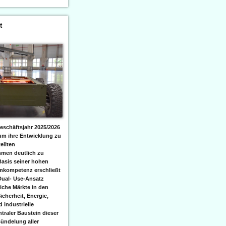
t
eschäftsjahr 2025/2026
 um ihre Entwicklung zu
ellten
men deutlich zu
Basis seiner hohen
emkompetenz erschließt
Dual- Use-Ansatz
iche Märkte in den
icherheit, Energie,
 industrielle
raler Baustein dieser
ündelung aller