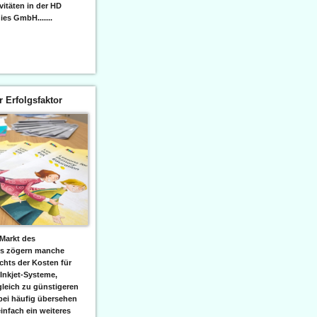
itäten in der HD
es GmbH.......
er Erfolgsfaktor
Markt des
ks zögern manche
hts der Kosten für
 Inkjet-Systeme,
leich zu günstigeren
bei häufig übersehen
einfach ein weiteres