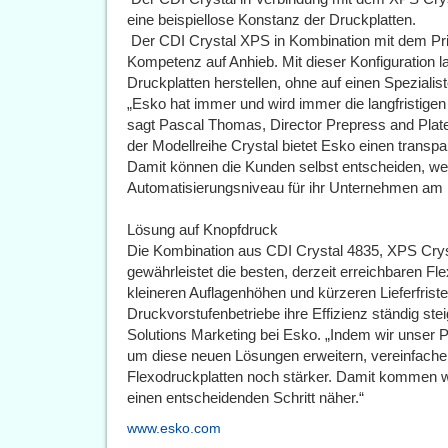
eine beispiellose Konstanz der Druckplatten.
 Der CDI Crystal XPS in Kombination mit dem Pri
Kompetenz auf Anhieb. Mit dieser Konfiguration l
Druckplatten herstellen, ohne auf einen Speziali
„Esko hat immer und wird immer die langfristigen
sagt Pascal Thomas, Director Prepress and Plate
der Modellreihe Crystal bietet Esko einen tran
Damit können die Kunden selbst entscheiden, we
Automatisierungsniveau für ihr Unternehmen am b
Lösung auf Knopfdruck
Die Kombination aus CDI Crystal 4835, XPS Crys
gewährleistet die besten, derzeit erreichbaren F
kleineren Auflagenhöhen und kürzeren Lieferfrist
Druckvorstufenbetriebe ihre Effizienz ständig stei
Solutions Marketing bei Esko. „Indem wir unser P
um diese neuen Lösungen erweitern, vereinfachen
Flexodruckplatten noch stärker. Damit kommen wi
einen entscheidenden Schritt näher.“
www.esko.com