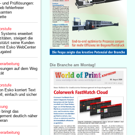
b- und Prüflösungen:
eb fehlerfreier
esamten
ette
orstufe
 Systems erweitert
täten, steigert die
rstützt seine Kunden
 mit Esko WebCenter
rugated
erarbeitung
Die Branche am Montag!
ösungen auf dem Weg
tät
orstufe
on Esko korriert Text
l, einfach und sicher
kung
bringt das
ment deutlich näher
heran
erarbeitung