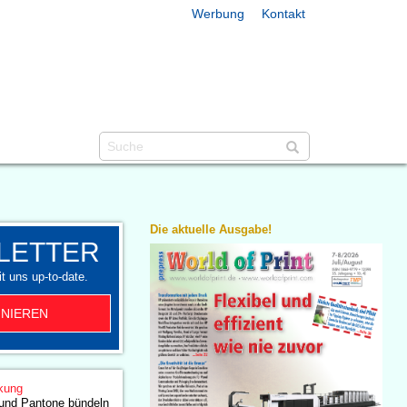
Werbung
Kontakt
Die aktuelle Ausgabe!
LETTER
t uns up-to-date.
NIEREN
kung
 und Pantone bündeln