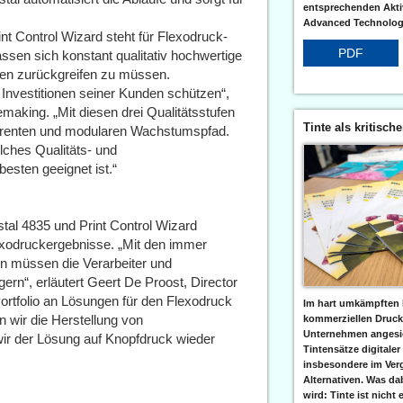
entsprechenden Aktiv
Advanced Technologi
nt Control Wizard steht für Flexodruck-
PDF
assen sich konstant qualitativ hochwertige
sten zurückgreifen zu müssen.
 Investitionen seiner Kunden schützen“,
making. „Mit diesen drei Qualitätsstufen
Tinte als kritisch
sparenten und modularen Wachstumspfad.
lches Qualitäts- und
esten geeignet ist.“
tal 4835 und Print Control Wizard
lexodruckergebnisse. „Mit den immer
en müssen die Verarbeiter und
gern“, erläutert Geert De Proost, Director
ortfolio an Lösungen für den Flexodruck
Im hart umkämpften 
 wir die Herstellung von
kommerziellen Druc
Unternehmen angesic
r der Lösung auf Knopfdruck wieder
Tintensätze digitaler
insbesondere im Verg
Alternativen. Was da
wird: Tinte ist nicht 