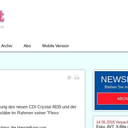
Archiv
Abo
Mobile Version
NEWS
Bleiben Sie mi
ABON
hrung des neuen CDI Crystal 4835 und der
ßstäbe im Rahmen seiner "Flexo
14.06.2018
Verpac
Esko, AVT, X-Rite
 dass die Herstellung von