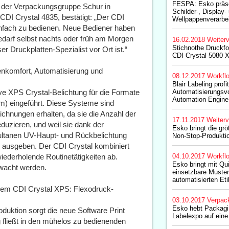
FESPA: Esko präsen
der Verpackungsgruppe Schur in
Schilder-, Display- 
CDI Crystal 4835, bestätigt: „Der CDI
Wellpappenverarbe
einfach zu bedienen. Neue Bediener haben
Bedarf selbst nachts oder früh am Morgen
16.02.2018
Weiterv
Stichnothe Druckfo
r Druckplatten-Spezialist vor Ort ist.“
CDI Crystal 5080 
enkomfort, Automatisierung und
08.12.2017
Workfl
Blair Labeling profi
ve XPS Crystal-Belichtung für die Formate
Automatisierungsvo
Automation Engine
) eingeführt. Diese Systeme sind
chnungen erhalten, da sie die Anzahl der
17.11.2017
Weiterv
duzieren, und weil sie dank der
Esko bringt die gr
imultanen UV-Haupt- und Rückbelichtung
Non-Stop-Produkti
z ausgeben. Der CDI Crystal kombiniert
ederholende Routinetätigkeiten ab.
04.10.2017
Workfl
Esko bringt mit Qui
wacht werden.
einsetzbare Muster
automatisierten Et
 dem CDI Crystal XPS: Flexodruck-
03.10.2017
Verpac
Esko hebt Packagin
oduktion sorgt die neue Software Print
Labelexpo auf eine
 fließt in den mühelos zu bedienenden