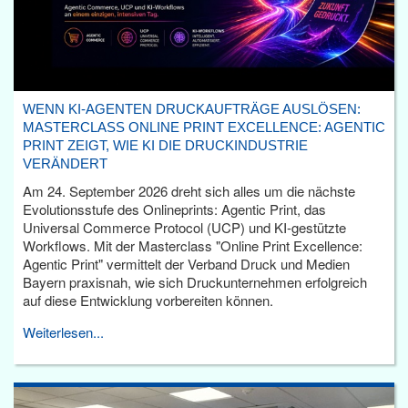
WENN KI-AGENTEN DRUCKAUFTRÄGE AUSLÖSEN:
MASTERCLASS ONLINE PRINT EXCELLENCE: AGENTIC
PRINT ZEIGT, WIE KI DIE DRUCKINDUSTRIE
VERÄNDERT
Am 24. September 2026 dreht sich alles um die nächste
Evolutionsstufe des Onlineprints: Agentic Print, das
Universal Commerce Protocol (UCP) und KI-gestützte
Workflows. Mit der Masterclass "Online Print Excellence:
Agentic Print" vermittelt der Verband Druck und Medien
Bayern praxisnah, wie sich Druckunternehmen erfolgreich
auf diese Entwicklung vorbereiten können.
Weiterlesen...