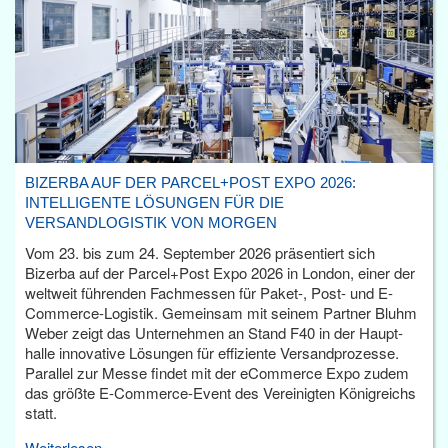
BIZERBA AUF DER PARCEL+POST EXPO 2026:
INTELLIGENTE LÖSUNGEN FÜR DIE
VERSANDLOGISTIK VON MORGEN
Vom 23. bis zum 24. September 2026 präsentiert sich
Bizerba auf der Parcel+Post Expo 2026 in London, einer der
weltweit führenden Fachmessen für Paket-, Post- und E-
Commerce-Logistik. Gemeinsam mit seinem Partner Bluhm
Weber zeigt das Unternehmen an Stand F40 in der Haupt­
halle innovative Lösungen für effiziente Versandprozesse.
Parallel zur Messe findet mit der eCommerce Expo zudem
das größte E-Commerce-Event des Vereinigten Königreichs
statt.
Weiterlesen...