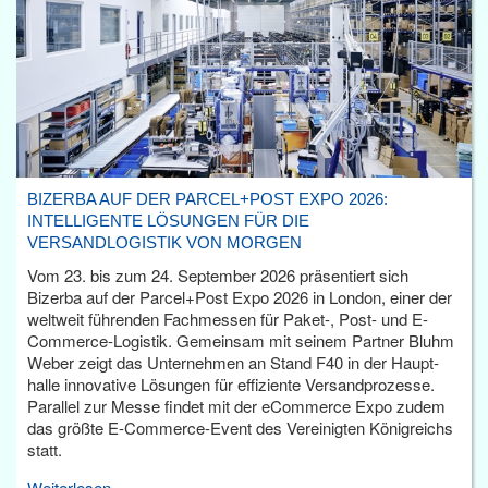
BIZERBA AUF DER PARCEL+POST EXPO 2026:
INTELLIGENTE LÖSUNGEN FÜR DIE
VERSANDLOGISTIK VON MORGEN
Vom 23. bis zum 24. September 2026 präsentiert sich
Bizerba auf der Parcel+Post Expo 2026 in London, einer der
weltweit führenden Fachmessen für Paket-, Post- und E-
Commerce-Logistik. Gemeinsam mit seinem Partner Bluhm
Weber zeigt das Unternehmen an Stand F40 in der Haupt­
halle innovative Lösungen für effiziente Versandprozesse.
Parallel zur Messe findet mit der eCommerce Expo zudem
das größte E-Commerce-Event des Vereinigten Königreichs
statt.
Weiterlesen...