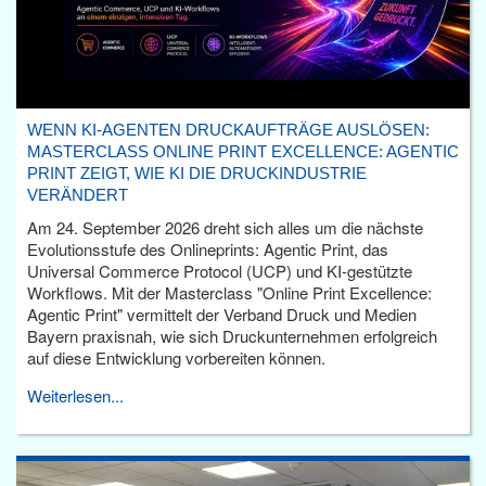
WENN KI-AGENTEN DRUCKAUFTRÄGE AUSLÖSEN:
MASTERCLASS ONLINE PRINT EXCELLENCE: AGENTIC
PRINT ZEIGT, WIE KI DIE DRUCKINDUSTRIE
VERÄNDERT
Am 24. September 2026 dreht sich alles um die nächste
Evolutionsstufe des Onlineprints: Agentic Print, das
Universal Commerce Protocol (UCP) und KI-gestützte
Workflows. Mit der Masterclass "Online Print Excellence:
Agentic Print" vermittelt der Verband Druck und Medien
Bayern praxisnah, wie sich Druckunternehmen erfolgreich
auf diese Entwicklung vorbereiten können.
Weiterlesen...