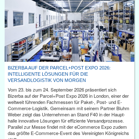
BIZERBA AUF DER PARCEL+POST EXPO 2026:
INTELLIGENTE LÖSUNGEN FÜR DIE
VERSANDLOGISTIK VON MORGEN
Vom 23. bis zum 24. September 2026 präsentiert sich
Bizerba auf der Parcel+Post Expo 2026 in London, einer der
weltweit führenden Fachmessen für Paket-, Post- und E-
Commerce-Logistik. Gemeinsam mit seinem Partner Bluhm
Weber zeigt das Unternehmen an Stand F40 in der Haupt­
halle innovative Lösungen für effiziente Versandprozesse.
Parallel zur Messe findet mit der eCommerce Expo zudem
das größte E-Commerce-Event des Vereinigten Königreichs