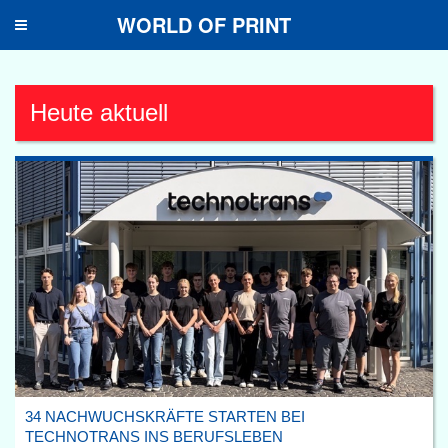
WORLD OF PRINT
Toggle
navigation
Heute aktuell
34 NACHWUCHSKRÄFTE STARTEN BEI
TECHNOTRANS INS BERUFSLEBEN