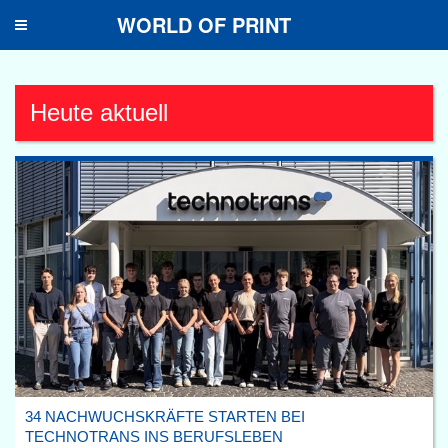
WORLD OF PRINT
Toggle
navigation
Heute aktuell
34 NACHWUCHSKRÄFTE STARTEN BEI
TECHNOTRANS INS BERUFSLEBEN