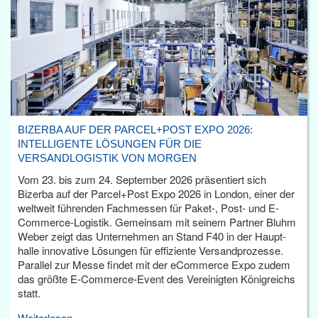
BIZERBA AUF DER PARCEL+POST EXPO 2026:
INTELLIGENTE LÖSUNGEN FÜR DIE
VERSANDLOGISTIK VON MORGEN
Vom 23. bis zum 24. September 2026 präsentiert sich
Bizerba auf der Parcel+Post Expo 2026 in London, einer der
weltweit führenden Fachmessen für Paket-, Post- und E-
Commerce-Logistik. Gemeinsam mit seinem Partner Bluhm
Weber zeigt das Unternehmen an Stand F40 in der Haupt­
halle innovative Lösungen für effiziente Versandprozesse.
Parallel zur Messe findet mit der eCommerce Expo zudem
das größte E-Commerce-Event des Vereinigten Königreichs
statt.
Weiterlesen...