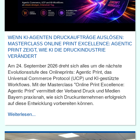
WENN KI-AGENTEN DRUCKAUFTRÄGE AUSLÖSEN:
MASTERCLASS ONLINE PRINT EXCELLENCE: AGENTIC
PRINT ZEIGT, WIE KI DIE DRUCKINDUSTRIE
VERÄNDERT
Am 24. September 2026 dreht sich alles um die nächste
Evolutionsstufe des Onlineprints: Agentic Print, das
Universal Commerce Protocol (UCP) und KI-gestützte
Workflows. Mit der Masterclass "Online Print Excellence:
Agentic Print" vermittelt der Verband Druck und Medien
Bayern praxisnah, wie sich Druckunternehmen erfolgreich
auf diese Entwicklung vorbereiten können.
Weiterlesen...