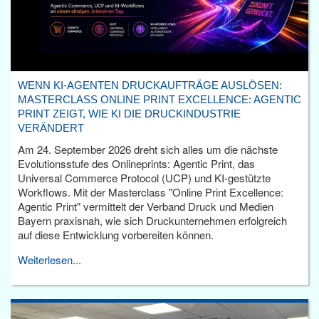
WENN KI-AGENTEN DRUCKAUFTRÄGE AUSLÖSEN:
MASTERCLASS ONLINE PRINT EXCELLENCE: AGENTIC
PRINT ZEIGT, WIE KI DIE DRUCKINDUSTRIE
VERÄNDERT
Am 24. September 2026 dreht sich alles um die nächste
Evolutionsstufe des Onlineprints: Agentic Print, das
Universal Commerce Protocol (UCP) und KI-gestützte
Workflows. Mit der Masterclass "Online Print Excellence:
Agentic Print" vermittelt der Verband Druck und Medien
Bayern praxisnah, wie sich Druckunternehmen erfolgreich
auf diese Entwicklung vorbereiten können.
Weiterlesen...