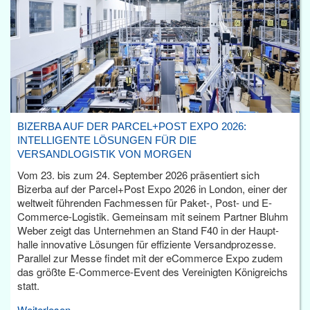
BIZERBA AUF DER PARCEL+POST EXPO 2026:
INTELLIGENTE LÖSUNGEN FÜR DIE
VERSANDLOGISTIK VON MORGEN
Vom 23. bis zum 24. September 2026 präsentiert sich
Bizerba auf der Parcel+Post Expo 2026 in London, einer der
weltweit führenden Fachmessen für Paket-, Post- und E-
Commerce-Logistik. Gemeinsam mit seinem Partner Bluhm
Weber zeigt das Unternehmen an Stand F40 in der Haupt­
halle innovative Lösungen für effiziente Versandprozesse.
Parallel zur Messe findet mit der eCommerce Expo zudem
das größte E-Commerce-Event des Vereinigten Königreichs
statt.
Weiterlesen...