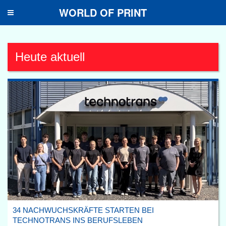
WORLD OF PRINT
Toggle
navigation
Heute aktuell
34 NACHWUCHSKRÄFTE STARTEN BEI
TECHNOTRANS INS BERUFSLEBEN