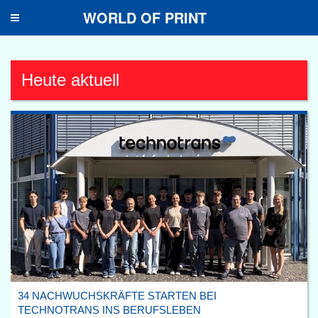
WORLD OF PRINT
Toggle
navigation
Heute aktuell
34 NACHWUCHSKRÄFTE STARTEN BEI
TECHNOTRANS INS BERUFSLEBEN