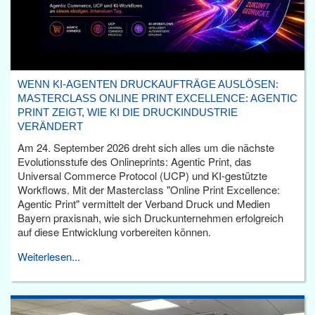
WENN KI-AGENTEN DRUCKAUFTRÄGE AUSLÖSEN:
MASTERCLASS ONLINE PRINT EXCELLENCE: AGENTIC
PRINT ZEIGT, WIE KI DIE DRUCKINDUSTRIE
VERÄNDERT
Am 24. September 2026 dreht sich alles um die nächste
Evolutionsstufe des Onlineprints: Agentic Print, das
Universal Commerce Protocol (UCP) und KI-gestützte
Workflows. Mit der Masterclass "Online Print Excellence:
Agentic Print" vermittelt der Verband Druck und Medien
Bayern praxisnah, wie sich Druckunternehmen erfolgreich
auf diese Entwicklung vorbereiten können.
Weiterlesen...