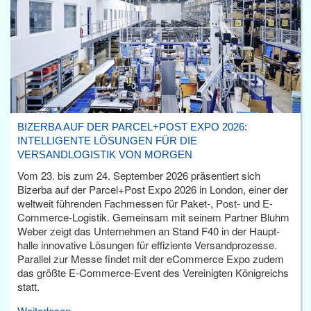
BIZERBA AUF DER PARCEL+POST EXPO 2026:
INTELLIGENTE LÖSUNGEN FÜR DIE
VERSANDLOGISTIK VON MORGEN
Vom 23. bis zum 24. September 2026 präsentiert sich
Bizerba auf der Parcel+Post Expo 2026 in London, einer der
weltweit führenden Fachmessen für Paket-, Post- und E-
Commerce-Logistik. Gemeinsam mit seinem Partner Bluhm
Weber zeigt das Unternehmen an Stand F40 in der Haupt­
halle innovative Lösungen für effiziente Versandprozesse.
Parallel zur Messe findet mit der eCommerce Expo zudem
das größte E-Commerce-Event des Vereinigten Königreichs
statt.
Weiterlesen...