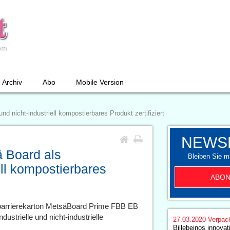
Archiv
Abo
Mobile Version
nd nicht-industriell kompostierbares Produkt zertifiziert
NEWS
ä Board als
Bleiben Sie mi
iell kompostierbares
ABON
obarrierekarton MetsäBoard Prime FBB EB
ustrielle und nicht-industrielle
27.03.2020
Verpac
Billebeinos innov