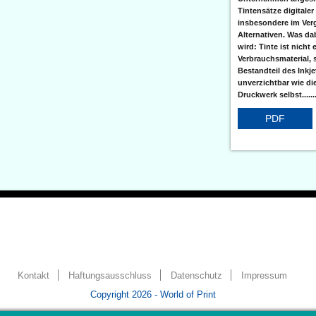
Tintensätze digitaler
insbesondere im Verg
Alternativen. Was da
wird: Tinte ist nicht 
Verbrauchsmaterial, 
Bestandteil des Inkj
unverzichtbar wie di
Druckwerk selbst......
PDF
Kontakt
Haftungsausschluss
Datenschutz
Impressum
Copyright 2026 - World of Print