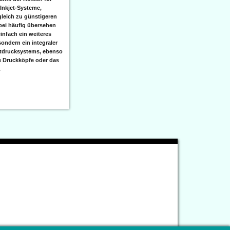
 Inkjet-Systeme,
leich zu günstigeren
bei häufig übersehen
einfach ein weiteres
sondern ein integraler
etdrucksystems, ebenso
e Druckköpfe oder das
.