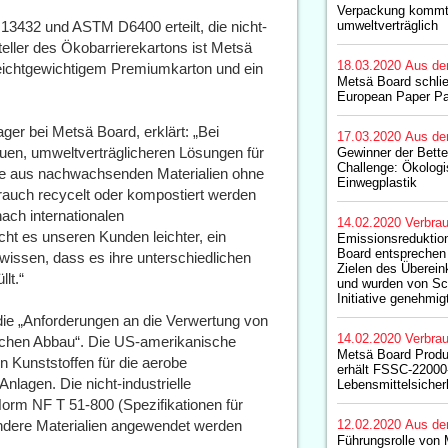
Verpackung kommt 
 13432 und ASTM D6400 erteilt, die nicht-
umweltverträglich
steller des Ökobarrierekartons ist Metsä
18.03.2020
Aus de
leichtgewichtigem Premiumkarton und ein
Metsä Board schlie
European Paper Pa
er bei Metsä Board, erklärt: „Bei
17.03.2020
Aus de
uen, umweltverträglicheren Lösungen für
Gewinner der Bette
Challenge: Ökologi
ie aus nachwachsenden Materialien ohne
Einwegplastik
rauch recycelt oder kompostiert werden
ch internationalen
14.02.2020
Verbrau
cht es unseren Kunden leichter, ein
Emissionsreduktio
Board entsprechen 
issen, dass es ihre unterschiedlichen
Zielen des Überei
lt.“
und wurden von Sc
Initiative genehmig
ie „Anforderungen an die Verwertung von
14.02.2020
Verbrau
schen Abbau“. Die US-amerikanische
Metsä Board Produ
Kunststoffen für die aerobe
erhält FSSC-22000-Z
nlagen. Die nicht-industrielle
Lebensmittelsicher
Norm NF T 51-800 (Spezifikationen für
andere Materialien angewendet werden
12.02.2020
Aus de
Führungsrolle von 