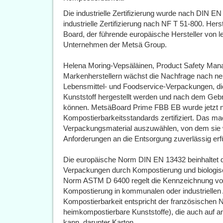
Die industrielle Zertifizierung wurde nach DIN EN
industrielle Zertifizierung nach NF T 51-800. Her
Board, der führende europäische Hersteller von 
Unternehmen der Metsä Group.
Helena Moring-Vepsäläinen, Product Safety Manag
Markenherstellern wächst die Nachfrage nach ne
Lebensmittel- und Foodservice-Verpackungen, d
Kunststoff hergestellt werden und nach dem Geb
können. MetsäBoard Prime FBB EB wurde jetzt na
Kompostierbarkeitsstandards zertifiziert. Das ma
Verpackungsmaterial auszuwählen, von dem sie w
Anforderungen an die Entsorgung zuverlässig erfül
Die europäische Norm DIN EN 13432 beinhaltet d
Verpackungen durch Kompostierung und biologi
Norm ASTM D 6400 regelt die Kennzeichnung von 
Kompostierung in kommunalen oder industriellen A
Kompostierbarkeit entspricht der französischen 
heimkompostierbare Kunststoffe), die auch auf 
kann, darunter Karton.