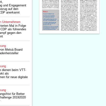
t,
ng und Engagement
 Bezug auf den
CDP anerkannt
n Unternehmen
erten Mal in Folge
s CDP als führendes
ampf gegen den
nt
kung
 von Metsä Board
denhersteller
kung
 dienen beim VTT-
kt als
men für neue digitale
kung
ngsfrist für Better
Challenge 20192020
r