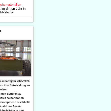
chsmaterialien
 im dritten Jahr in
ld-Status
t
eschäftsjahr 2025/2026
 um ihre Entwicklung zu
ellten
men deutlich zu
Basis seiner hohen
emkompetenz erschließt
Dual- Use-Ansatz
iche Märkte in den