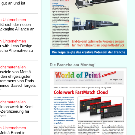
gut an und ist
n Unternehmen
ßt sich der neuen
ckaging Alliance an
n Unternehmen
r with Less Design
sche Alternative zu
Die Branche am Montag!
chsmaterialien
nsziele von Metsä
den ehrgeizigsten
nkommens von Paris
ience Based Targets
t
chsmaterialien
ktionswerk in Kemi
ertifizierung für
heit
n Unternehmen
Metsä Board in