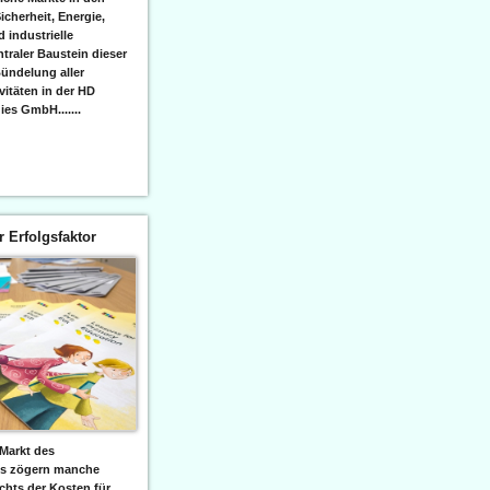
icherheit, Energie,
 industrielle
raler Baustein dieser
ündelung aller
itäten in der HD
es GmbH.......
er Erfolgsfaktor
Markt des
ks zögern manche
hts der Kosten für