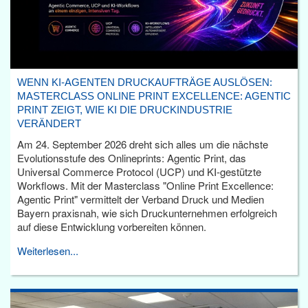
WENN KI-AGENTEN DRUCKAUFTRÄGE AUSLÖSEN:
MASTERCLASS ONLINE PRINT EXCELLENCE: AGENTIC
PRINT ZEIGT, WIE KI DIE DRUCKINDUSTRIE
VERÄNDERT
Am 24. September 2026 dreht sich alles um die nächste
Evolutionsstufe des Onlineprints: Agentic Print, das
Universal Commerce Protocol (UCP) und KI-gestützte
Workflows. Mit der Masterclass "Online Print Excellence:
Agentic Print" vermittelt der Verband Druck und Medien
Bayern praxisnah, wie sich Druckunternehmen erfolgreich
auf diese Entwicklung vorbereiten können.
Weiterlesen...