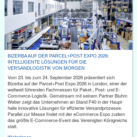
BIZERBA AUF DER PARCEL+POST EXPO 2026:
INTELLIGENTE LÖSUNGEN FÜR DIE
VERSANDLOGISTIK VON MORGEN
Vom 23. bis zum 24. September 2026 präsentiert sich
Bizerba auf der Parcel+Post Expo 2026 in London, einer der
weltweit führenden Fachmessen für Paket-, Post- und E-
Commerce-Logistik. Gemeinsam mit seinem Partner Bluhm
Weber zeigt das Unternehmen an Stand F40 in der Haupt­
halle innovative Lösungen für effiziente Versandprozesse.
Parallel zur Messe findet mit der eCommerce Expo zudem
das größte E-Commerce-Event des Vereinigten Königreichs
statt.
Weiterlesen...