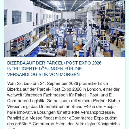
BIZERBA AUF DER PARCEL+POST EXPO 2026:
INTELLIGENTE LÖSUNGEN FÜR DIE
VERSANDLOGISTIK VON MORGEN
Vom 23. bis zum 24. September 2026 präsentiert sich
Bizerba auf der Parcel+Post Expo 2026 in London, einer der
weltweit führenden Fachmessen für Paket-, Post- und E-
Commerce-Logistik. Gemeinsam mit seinem Partner Bluhm
Weber zeigt das Unternehmen an Stand F40 in der Haupt­
halle innovative Lösungen für effiziente Versandprozesse.
Parallel zur Messe findet mit der eCommerce Expo zudem
das größte E-Commerce-Event des Vereinigten Königreichs