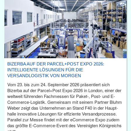
BIZERBA AUF DER PARCEL+POST EXPO 2026:
INTELLIGENTE LÖSUNGEN FÜR DIE
VERSANDLOGISTIK VON MORGEN
Vom 23. bis zum 24. September 2026 präsentiert sich
Bizerba auf der Parcel+Post Expo 2026 in London, einer der
weltweit führenden Fachmessen für Paket-, Post- und E-
Commerce-Logistik. Gemeinsam mit seinem Partner Bluhm
Weber zeigt das Unternehmen an Stand F40 in der Haupt­
halle innovative Lösungen für effiziente Versandprozesse.
Parallel zur Messe findet mit der eCommerce Expo zudem
das größte E-Commerce-Event des Vereinigten Königreichs