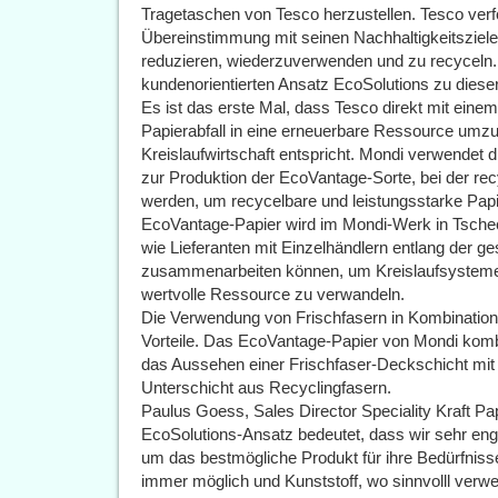
Tragetaschen von Tesco herzustellen. Tesco verfol
Übereinstimmung mit seinen Nachhaltigkeitsziel
reduzieren, wiederzuverwenden und zu recyceln
kundenorientierten Ansatz EcoSolutions zu dieser
Es ist das erste Mal, dass Tesco direkt mit einem
Papierabfall in eine erneuerbare Ressource umzu
Kreislaufwirtschaft entspricht. Mondi verwendet 
zur Produktion der EcoVantage-Sorte, bei der rec
werden, um recycelbare und leistungsstarke Papi
EcoVantage-Papier wird im Mondi-Werk in Tschech
wie Lieferanten mit Einzelhändlern entlang der 
zusammenarbeiten können, um Kreislaufsysteme z
wertvolle Ressource zu verwandeln.
Die Verwendung von Frischfasern in Kombination m
Vorteile. Das EcoVantage-Papier von Mondi kombi
das Aussehen einer Frischfaser-Deckschicht mit d
Unterschicht aus Recyclingfasern.
Paulus Goess, Sales Director Speciality Kraft P
EcoSolutions-Ansatz bedeutet, dass wir sehr e
um das bestmögliche Produkt für ihre Bedürfniss
immer möglich und Kunststoff, wo sinnvolll verwe