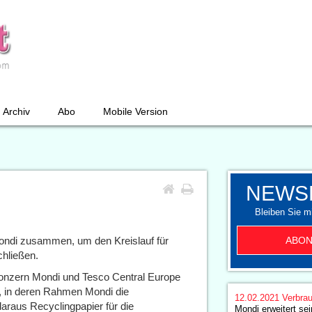
Archiv
Abo
Mobile Version
NEWS
Bleiben Sie mi
ABON
Mondi zusammen, um den Kreislauf für
chließen.
konzern Mondi und Tesco Central Europe
n, in deren Rahmen Mondi die
12.02.2021
Verbrau
araus Recyclingpapier für die
Mondi erweitert se