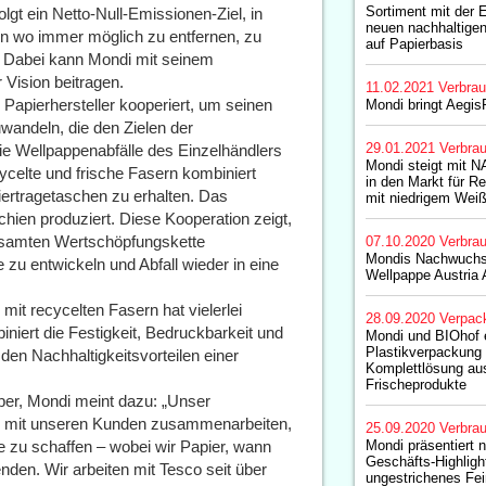
Sortiment mit der 
gt ein Netto-Null-Emissionen-Ziel, in
neuen nachhaltigen
en wo immer möglich zu entfernen, zu
auf Papierbasis
. Dabei kann Mondi mit seinem
 Vision beitragen.
11.02.2021
Verbrau
 Papierhersteller kooperiert, um seinen
Mondi bringt Aegis
wandeln, die den Zielen der
29.01.2021
Verbrau
die Wellpappenabfälle des Einzelhändlers
Mondi steigt mit 
ycelte und frische Fasern kombiniert
in den Markt für R
ertragetaschen zu erhalten. Das
mit niedrigem Weiß
ien produziert. Diese Kooperation zeigt,
gesamten Wertschöpfungskette
07.10.2020
Verbrau
Mondis Nachwuchst
u entwickeln und Abfall wieder in eine
Wellpappe Austria
it recycelten Fasern hat vielerlei
28.09.2020
Verpac
niert die Festigkeit, Bedruckbarkeit und
Mondi und BIOhof 
Plastikverpackung 
en Nachhaltigkeitsvorteilen einer
Komplettlösung au
Frischeprodukte
aper, Mondi meint dazu: „Unser
ng mit unseren Kunden zusammenarbeiten,
25.09.2020
Verbrau
e zu schaffen – wobei wir Papier, wann
Mondi präsentiert 
Geschäfts-Highligh
nden. Wir arbeiten mit Tesco seit über
ungestrichenes Fei