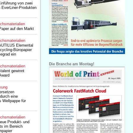
Einführung von zwei
 EverLiner-Produkten
chsmaterialien
Paper auf den Markt
chsmaterialien
NAUTILUS Elemental
ecycling-Büropapier
egrad ein
Die Branche am Montag!
chsmaterialien
alent gewinnt
 Award
kung
ersetzen
durch eine
s Wellpappe für
chsmaterialien
neue Produkt- und
ts im Bereich
npapier