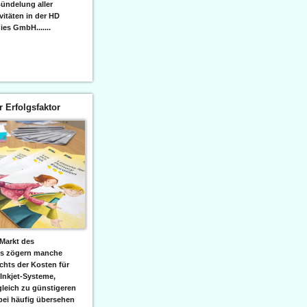
ündelung aller
itäten in der HD
es GmbH.......
er Erfolgsfaktor
Markt des
ks zögern manche
hts der Kosten für
 Inkjet-Systeme,
leich zu günstigeren
bei häufig übersehen