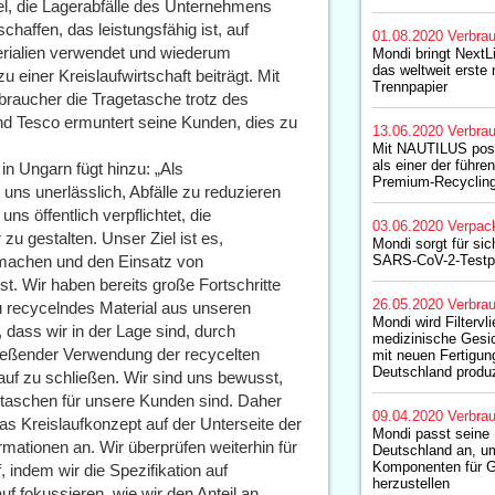
el, die Lagerabfälle des Unternehmens
haffen, das leistungsfähig ist, auf
01.08.2020
Verbrau
erialien verwendet und wiederum
Mondi bringt NextL
das weltweit erste
u einer Kreislaufwirtschaft beiträgt. Mit
Trennpapier
raucher die Tragetasche trotz des
nd Tesco ermuntert seine Kunden, dies zu
13.06.2020
Verbrau
Mit NAUTILUS posit
als einer der führe
n Ungarn fügt hinzu: „Als
Premium-Recycling
uns unerlässlich, Abfälle zu reduzieren
s öffentlich verpflichtet, die
03.06.2020
Verpac
u gestalten. Unser Ziel ist es,
Mondi sorgt für si
machen und den Einsatz von
SARS-CoV-2-Testp
. Wir haben bereits große Fortschritte
26.05.2020
Verbrau
 recycelndes Material aus unseren
Mondi wird Filtervli
 dass wir in der Lage sind, durch
medizinische Ges
ließender Verwendung der recycelten
mit neuen Fertigun
Deutschland produ
auf zu schließen. Wir sind uns bewusst,
staschen für unsere Kunden sind. Daher
09.04.2020
Verbrau
s Kreislaufkonzept auf der Unterseite der
Mondi passt seine P
rmationen an. Wir überprüfen weiterhin für
Deutschland an, um
Komponenten für 
indem wir die Spezifikation auf
herzustellen
uf fokussieren, wie wir den Anteil an