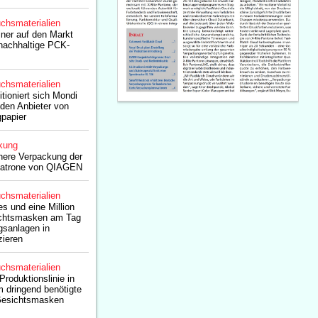
chsmaterialien
iner auf den Markt
 nachhaltige PCK-
chsmaterialien
ioniert sich Mondi
nden Anbieter von
papier
kung
chere Verpackung der
atrone von QIAGEN
chsmaterialien
es und eine Million
ichtsmasken am Tag
gsanlagen in
zieren
chsmaterialien
roduktionslinie in
 dringend benötigte
Gesichtsmasken