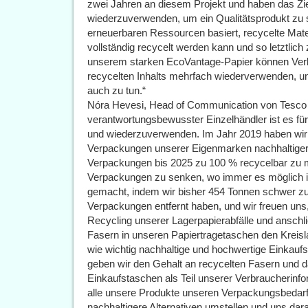
zwei Jahren an diesem Projekt und haben das Zi
wiederzuverwenden, um ein Qualitätsprodukt zu sc
erneuerbaren Ressourcen basiert, recycelte Mat
vollständig recycelt werden kann und so letztlich z
unserem starken EcoVantage-Papier können Verb
recycelten Inhalts mehrfach wiederverwenden, u
auch zu tun.“
Nóra Hevesi, Head of Communication von Tesco i
verantwortungsbewusster Einzelhändler ist es für 
und wiederzuverwenden. Im Jahr 2019 haben wir un
Verpackungen unserer Eigenmarken nachhaltiger z
Verpackungen bis 2025 zu 100 % recycelbar zu 
Verpackungen zu senken, wo immer es möglich ist
gemacht, indem wir bisher 454 Tonnen schwer zu
Verpackungen entfernt haben, und wir freuen uns,
Recycling unserer Lagerpapierabfälle und ansch
Fasern in unseren Papiertragetaschen den Kreisl
wie wichtig nachhaltige und hochwertige Einkauf
geben wir den Gehalt an recycelten Fasern und da
Einkaufstaschen als Teil unserer Verbraucherinfo
alle unsere Produkte unseren Verpackungsbedarf, 
nachhaltigere Alternativen umstellen und uns dara