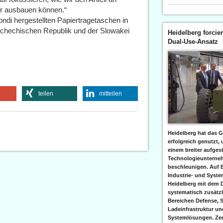
er ausbauen können.“
di hergestellten Papiertragetaschen in
Tschechischen Republik und der Slowakei
Heidelberg forcier
Dual-Use-Ansatz
teilen
mitteilen
Heidelberg hat das G
erfolgreich genutzt,
einem breiter aufgest
Technologieunterneh
beschleunigen. Auf 
Industrie- und Syst
Heidelberg mit dem 
systematisch zusätzl
Bereichen Defense, S
Ladeinfrastruktur und
Systemlösungen. Zent