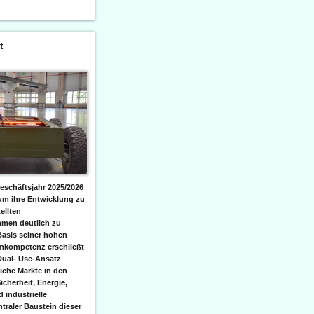
t
eschäftsjahr 2025/2026
 um ihre Entwicklung zu
ellten
men deutlich zu
Basis seiner hohen
emkompetenz erschließt
Dual- Use-Ansatz
iche Märkte in den
icherheit, Energie,
 industrielle
raler Baustein dieser