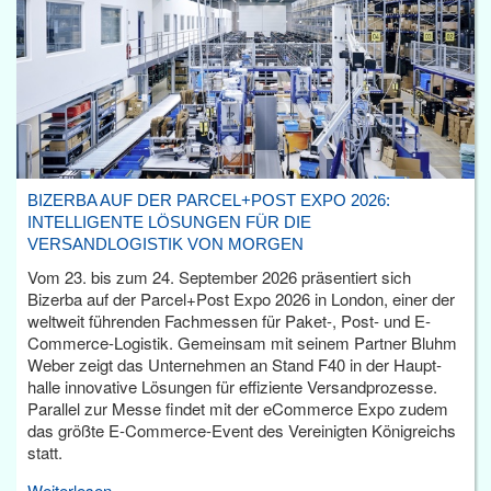
BIZERBA AUF DER PARCEL+POST EXPO 2026:
INTELLIGENTE LÖSUNGEN FÜR DIE
VERSANDLOGISTIK VON MORGEN
Vom 23. bis zum 24. September 2026 präsentiert sich
Bizerba auf der Parcel+Post Expo 2026 in London, einer der
weltweit führenden Fachmessen für Paket-, Post- und E-
Commerce-Logistik. Gemeinsam mit seinem Partner Bluhm
Weber zeigt das Unternehmen an Stand F40 in der Haupt­
halle innovative Lösungen für effiziente Versandprozesse.
Parallel zur Messe findet mit der eCommerce Expo zudem
das größte E-Commerce-Event des Vereinigten Königreichs
statt.
Weiterlesen...