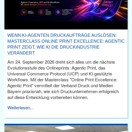
WENN KI-AGENTEN DRUCKAUFTRÄGE AUSLÖSEN:
MASTERCLASS ONLINE PRINT EXCELLENCE: AGENTIC
PRINT ZEIGT, WIE KI DIE DRUCKINDUSTRIE
VERÄNDERT
Am 24. September 2026 dreht sich alles um die nächste
Evolutionsstufe des Onlineprints: Agentic Print, das
Universal Commerce Protocol (UCP) und KI-gestützte
Workflows. Mit der Masterclass "Online Print Excellence:
Agentic Print" vermittelt der Verband Druck und Medien
Bayern praxisnah, wie sich Druckunternehmen erfolgreich
auf diese Entwicklung vorbereiten können.
Weiterlesen...