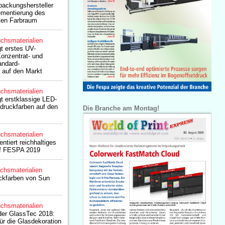
packungshersteller
ementierung des
ten Farbraum
chsmaterialien
t erstes UV-
onzentrat- und
andard-
 auf den Markt
chsmaterialien
t erstklassige LED-
druckfarben auf den
Die Branche am Montag!
chsmaterialien
ntiert reichhaltiges
uf FESPA 2019
chsmaterialien
uckfarben von Sun
chsmaterialien
der GlassTec 2018:
ür die Glasdekoration