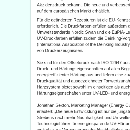
Akzidenzdruck bekannt. Die neue und verbesserte
auf dem europäischen Markt erhältlich.
Für die geänderten Rezepturen ist die EU-Kennz
erforderlich. Die Druckfarben erfüllen außerdem
Umweltstandards Nordic Swan und die EuPIA-Lei
UV-Druckfarben erfüllen zudem die Deinking-V
(International Association of the Deinking Industr
von Druckerzeugnissen.
Sie sind für den Offsetdruck nach ISO 12647 ausg
Druck- und Härtungseigenschaften auf allen Bo
energieeffizienter Härtung aus und liefern eine zu
Druckqualität und ausgezeichneter Tonwertzuna
Harzsystem bietet sowohl im einseitigen als auc
Härtungseigenschaften unter UV-LED- und energ
Jonathan Sexton, Marketing Manager (Energy Cu
erläutert: „Die neue Entwicklung ist nur die jüngs
Strebens nach mehr Nachhaltigkeit und Umweltsch
Technologieführer für energiesparende UV-Härtu
weiterhin zur Verbesserung der Nachhaltigkeit u