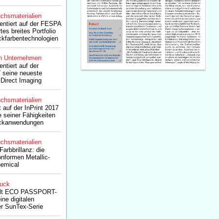
chsmaterialien
entiert auf der FESPA
tes breites Portfolio
ckfarbentechnologien
n Unternehmen
ntiert auf der
 seine neueste
Direct Imaging
chsmaterialien
 auf der InPrint 2017
e seiner Fähigkeiten
ruckanwendungen
chsmaterialien
arbbrillanz: die
nformen Metallic-
emical
ruck
ält ECO PASSPORT-
eine digitalen
der SunTex-Serie