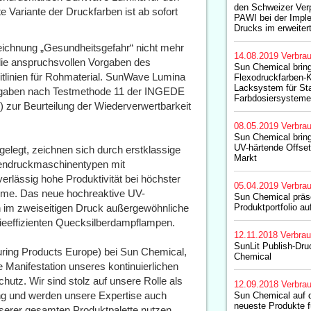
den Schweizer Ver
 Variante der Druckfarben ist ab sofort
PAWI bei der Impl
Drucks im erweiter
eichnung „Gesundheitsgefahr“ nicht mehr
14.08.2019
Verbrau
 die anspruchsvollen Vorgaben des
Sun Chemical bring
tlinien für Rohmaterial. SunWave Lumina
Flexodruckfarben-K
Lacksystem für St
orgaben nach Testmethode 11 der INGEDE
Farbdosiersysteme
y) zur Beurteilung der Wiederverwertbarkeit
08.05.2019
Verbrau
Sun Chemical bring
UV-härtende Offset
elegt, zeichnen sich durch erstklassige
Markt
gendruckmaschinentypen mit
verlässig hohe Produktivität bei höchster
05.04.2019
Verbrau
hme. Das neue hochreaktive UV-
Sun Chemical präse
h im zweiseitigen Druck außergewöhnliche
Produktportfolio a
ieeffizienten Quecksilberdampflampen.
12.11.2018
Verbrau
SunLit Publish-Dr
ring Products Europe) bei Sun Chemical,
Chemical
te Manifestation unseres kontinuierlichen
utz. Wir sind stolz auf unsere Rolle als
12.09.2018
Verbrau
ng und werden unsere Expertise auch
Sun Chemical auf 
neueste Produkte f
nserer gesamten Produktpalette nutzen.