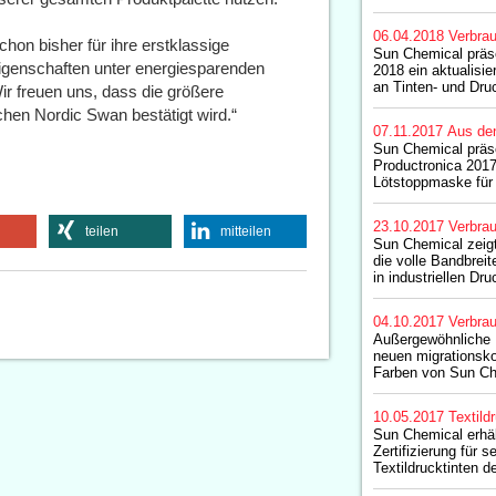
06.04.2018
Verbrau
n bisher für ihre erstklassige
Sun Chemical präs
igenschaften unter energiesparenden
2018 ein aktualisier
an Tinten- und Dru
 freuen uns, dass die größere
hen Nordic Swan bestätigt wird.“
07.11.2017
Aus de
Sun Chemical präse
Productronica 2017
Lötstoppmaske für 
23.10.2017
Verbrau
teilen
mitteilen
Sun Chemical zeigt
die volle Bandbreit
in industriellen D
04.10.2017
Verbrau
Außergewöhnliche F
neuen migrationsko
Farben von Sun Ch
10.05.2017
Textild
Sun Chemical erh
Zertifizierung für s
Textildrucktinten 