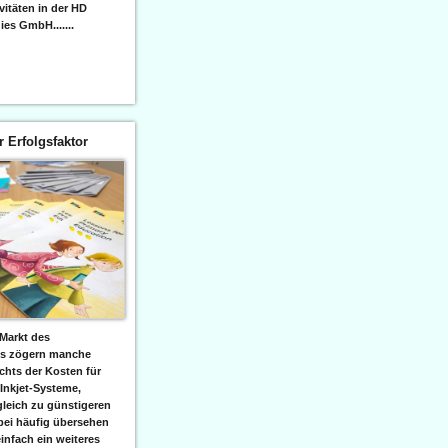
itäten in der HD
es GmbH.......
er Erfolgsfaktor
Markt des
ks zögern manche
hts der Kosten für
 Inkjet-Systeme,
leich zu günstigeren
bei häufig übersehen
einfach ein weiteres