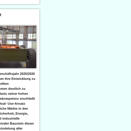
t
eschäftsjahr 2025/2026
 um ihre Entwicklung zu
ellten
men deutlich zu
Basis seiner hohen
emkompetenz erschließt
Dual- Use-Ansatz
iche Märkte in den
icherheit, Energie,
 industrielle
raler Baustein dieser
ündelung aller