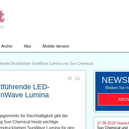
Archiv
Abo
Mobile Version
ärtende Druckfarben SunWave Lumina von Sun Chemical
NEWS
ktführende LED-
Bleiben Sie mi
SunWave Lumina
ABON
gements für Nachhaltigkeit gibt der
ng Sun Chemical heute wichtige
27.09.2019
Verpac
endruckfarben SunWave Lumina für den
Sun Chemical und 