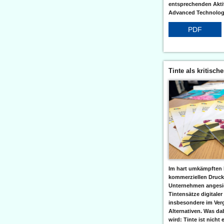
entsprechenden Aktiv
Advanced Technologi
PDF
Tinte als kritisch
Im hart umkämpften 
kommerziellen Druc
Unternehmen angesic
Tintensätze digitaler
insbesondere im Verg
Alternativen. Was da
wird: Tinte ist nicht 