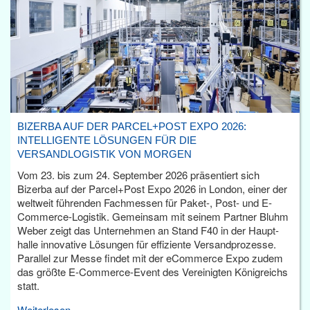
BIZERBA AUF DER PARCEL+POST EXPO 2026:
INTELLIGENTE LÖSUNGEN FÜR DIE
VERSANDLOGISTIK VON MORGEN
Vom 23. bis zum 24. September 2026 präsentiert sich
Bizerba auf der Parcel+Post Expo 2026 in London, einer der
weltweit führenden Fachmessen für Paket-, Post- und E-
Commerce-Logistik. Gemeinsam mit seinem Partner Bluhm
Weber zeigt das Unternehmen an Stand F40 in der Haupt­
halle innovative Lösungen für effiziente Versandprozesse.
Parallel zur Messe findet mit der eCommerce Expo zudem
das größte E-Commerce-Event des Vereinigten Königreichs
statt.
Weiterlesen...