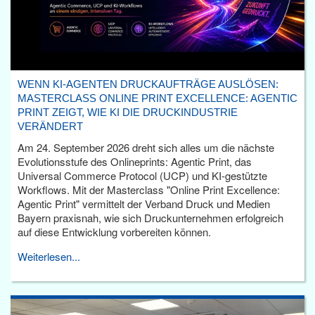
WENN KI-AGENTEN DRUCKAUFTRÄGE AUSLÖSEN:
MASTERCLASS ONLINE PRINT EXCELLENCE: AGENTIC
PRINT ZEIGT, WIE KI DIE DRUCKINDUSTRIE
VERÄNDERT
Am 24. September 2026 dreht sich alles um die nächste
Evolutionsstufe des Onlineprints: Agentic Print, das
Universal Commerce Protocol (UCP) und KI-gestützte
Workflows. Mit der Masterclass "Online Print Excellence:
Agentic Print" vermittelt der Verband Druck und Medien
Bayern praxisnah, wie sich Druckunternehmen erfolgreich
auf diese Entwicklung vorbereiten können.
Weiterlesen...