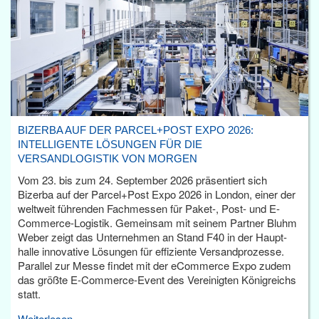
BIZERBA AUF DER PARCEL+POST EXPO 2026:
INTELLIGENTE LÖSUNGEN FÜR DIE
VERSANDLOGISTIK VON MORGEN
Vom 23. bis zum 24. September 2026 präsentiert sich
Bizerba auf der Parcel+Post Expo 2026 in London, einer der
weltweit führenden Fachmessen für Paket-, Post- und E-
Commerce-Logistik. Gemeinsam mit seinem Partner Bluhm
Weber zeigt das Unternehmen an Stand F40 in der Haupt­
halle innovative Lösungen für effiziente Versandprozesse.
Parallel zur Messe findet mit der eCommerce Expo zudem
das größte E-Commerce-Event des Vereinigten Königreichs
statt.
Weiterlesen...