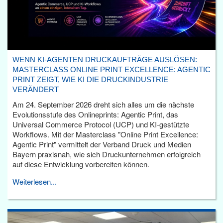
WENN KI-AGENTEN DRUCKAUFTRÄGE AUSLÖSEN:
MASTERCLASS ONLINE PRINT EXCELLENCE: AGENTIC
PRINT ZEIGT, WIE KI DIE DRUCKINDUSTRIE
VERÄNDERT
Am 24. September 2026 dreht sich alles um die nächste
Evolutionsstufe des Onlineprints: Agentic Print, das
Universal Commerce Protocol (UCP) und KI-gestützte
Workflows. Mit der Masterclass "Online Print Excellence:
Agentic Print" vermittelt der Verband Druck und Medien
Bayern praxisnah, wie sich Druckunternehmen erfolgreich
auf diese Entwicklung vorbereiten können.
Weiterlesen...