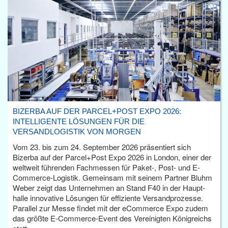
BIZERBA AUF DER PARCEL+POST EXPO 2026:
INTELLIGENTE LÖSUNGEN FÜR DIE
VERSANDLOGISTIK VON MORGEN
Vom 23. bis zum 24. September 2026 präsentiert sich
Bizerba auf der Parcel+Post Expo 2026 in London, einer der
weltweit führenden Fachmessen für Paket-, Post- und E-
Commerce-Logistik. Gemeinsam mit seinem Partner Bluhm
Weber zeigt das Unternehmen an Stand F40 in der Haupt­
halle innovative Lösungen für effiziente Versandprozesse.
Parallel zur Messe findet mit der eCommerce Expo zudem
das größte E-Commerce-Event des Vereinigten Königreichs