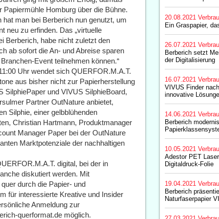
der Papiermühle Homburg über die Bühne.
20.08.2021
Verbrau
 hat man bei Berberich nun genutzt, um
Ein Graspapier, das
t neu zu erfinden. Das „virtuelle
ei Berberich, habe nicht zuletzt den
26.07.2021
Verbrau
h ab sofort die An- und Abreise sparen
Berberich setzt Me
der Digitalisierung
 Branchen-Event teilnehmen können.“
m 11:00 Uhr wendet sich QUERFOR.M.A.T.
16.07.2021
Verbrau
one aus bisher nicht zur Papierherstellung
VIVUS Finder nachh
S SilphiePaper und VIVUS SilphieBoard,
innovative Lösung
sulmer Partner OutNature anbietet,
 Silphie, einer gelbblühenden
14.06.2021
Verbrau
en, Christian Hartmann, Produktmanager
Berberich modernis
Papierklassensys
ccount Manager Paper bei der OutNature
anten Marktpotenziale der nachhaltigen
10.05.2021
Verbrau
Adestor PET Laser 
QUERFOR.M.A.T. digital, bei der in
Digitaldruck-Folie
nche diskutiert werden. Mit
 quer durch die Papier- und
19.04.2021
Verbrau
Berberich präsentie
m für interessierte Kreative und Insider
Naturfaserpapier V
ersönliche Anmeldung zur
berich-querformat.de möglich.
27.03.2021
Verbrau