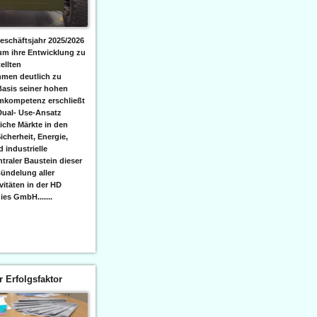
eschäftsjahr 2025/2026
 um ihre Entwicklung zu
ellten
men deutlich zu
Basis seiner hohen
emkompetenz erschließt
Dual- Use-Ansatz
iche Märkte in den
icherheit, Energie,
 industrielle
raler Baustein dieser
ündelung aller
itäten in der HD
es GmbH.......
er Erfolgsfaktor