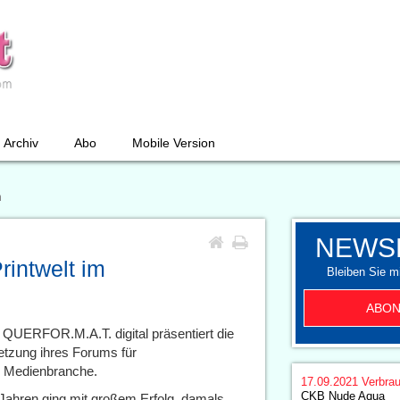
Archiv
Abo
Mobile Version
m
NEWS
rintwelt im
Bleiben Sie mi
ABON
 QUERFOR.M.A.T. digital präsentiert die
etzung ihres Forums für
r Medienbranche.
17.09.2021
Verbrau
CKB Nude Aqua
 Jahren ging mit großem Erfolg, damals