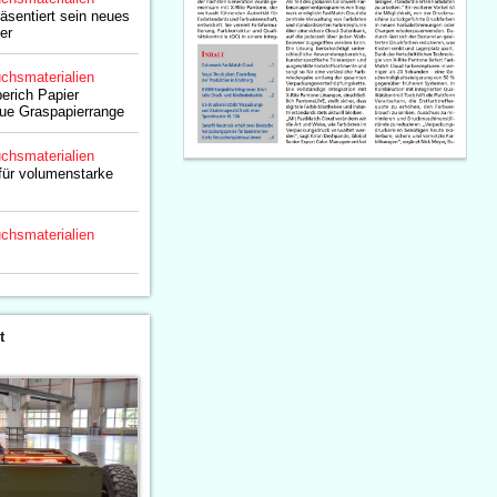
äsentiert sein neues
er
chsmaterialien
erich Papier
eue Graspapierrange
chsmaterialien
für volumenstarke
chsmaterialien
t