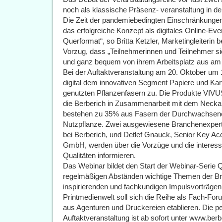
noch als klassische Präsenz- veranstaltung in 
Die Zeit der pandemiebedingten Einschränkungen
das erfolgreiche Konzept als digitales Online-Even
Querformat“, so Britta Ketzler, Marketingleiterin b
Vorzug, dass „Teilnehmerinnen und Teilnehmer sic
und ganz bequem von ihrem Arbeitsplatz aus am
Bei der Auftaktveranstaltung am 20. Oktober u
digital dem innovativen Segment Papiere und Kart
genutzten Pflanzenfasern zu. Die Produkte VIVU
die Berberich in Zusammenarbeit mit dem Neckar
bestehen zu 35% aus Fasern der Durchwachsenen
Nutzpflanze. Zwei ausgewiesene Branchenexpert
bei Berberich, und Detlef Gnauck, Senior Key A
GmbH, werden über die Vorzüge und die interess
Qualitäten informieren.
Das Webinar bildet den Start der Webinar-Serie 
regelmäßigen Abständen wichtige Themen der Bra
inspirierenden und fachkundigen Impulsvorträgen
Printmedienwelt soll sich die Reihe als Fach-Foru
aus Agenturen und Druckereien etablieren. Die p
Auftaktveranstaltung ist ab sofort unter www.ber