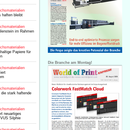
chsmaterialien
 haften bleibt
chsmaterialien
ilenstein im Rahmen
chsmaterialien
altige Papiere für
en
Die Branche am Montag!
chsmaterialien
iert
tem
chsmaterialien
die stark haftende
chsmaterialien
rt neuartiges
IVUS Silphie
chsmaterialien