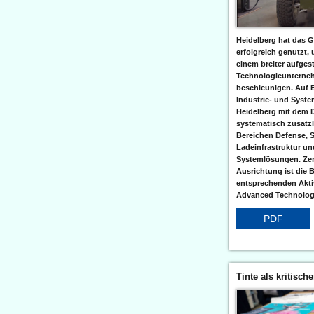
Heidelberg hat das G
erfolgreich genutzt,
einem breiter aufgest
Technologieunterneh
beschleunigen. Auf 
Industrie- und Syst
Heidelberg mit dem 
systematisch zusätzl
Bereichen Defense, S
Ladeinfrastruktur und
Systemlösungen. Zent
Ausrichtung ist die B
entsprechenden Aktiv
Advanced Technologi
PDF
Tinte als kritisch