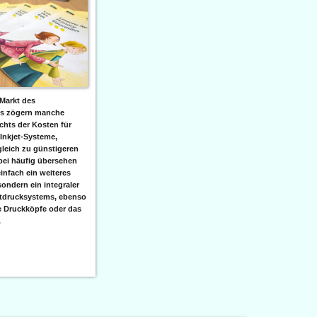
Markt des
ks zögern manche
hts der Kosten für
 Inkjet-Systeme,
leich zu günstigeren
bei häufig übersehen
einfach ein weiteres
sondern ein integraler
etdrucksystems, ebenso
e Druckköpfe oder das
.