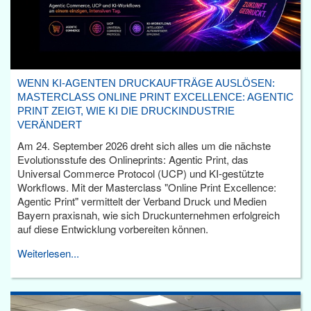
WENN KI-AGENTEN DRUCKAUFTRÄGE AUSLÖSEN:
MASTERCLASS ONLINE PRINT EXCELLENCE: AGENTIC
PRINT ZEIGT, WIE KI DIE DRUCKINDUSTRIE
VERÄNDERT
Am 24. September 2026 dreht sich alles um die nächste
Evolutionsstufe des Onlineprints: Agentic Print, das
Universal Commerce Protocol (UCP) und KI-gestützte
Workflows. Mit der Masterclass "Online Print Excellence:
Agentic Print" vermittelt der Verband Druck und Medien
Bayern praxisnah, wie sich Druckunternehmen erfolgreich
auf diese Entwicklung vorbereiten können.
Weiterlesen...