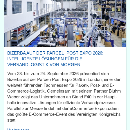
BIZERBA AUF DER PARCEL+POST EXPO 2026:
INTELLIGENTE LÖSUNGEN FÜR DIE
VERSANDLOGISTIK VON MORGEN
Vom 23. bis zum 24. September 2026 präsentiert sich
Bizerba auf der Parcel+Post Expo 2026 in London, einer der
weltweit führenden Fachmessen für Paket-, Post- und E-
Commerce-Logistik. Gemeinsam mit seinem Partner Bluhm
Weber zeigt das Unternehmen an Stand F40 in der Haupt­
halle innovative Lösungen für effiziente Versandprozesse.
Parallel zur Messe findet mit der eCommerce Expo zudem
das größte E-Commerce-Event des Vereinigten Königreichs
statt.
Weiterlesen...