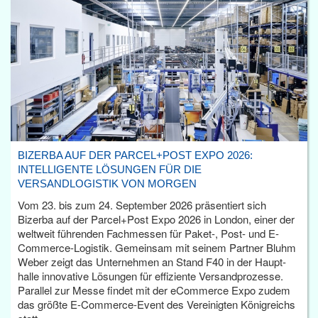
BIZERBA AUF DER PARCEL+POST EXPO 2026:
INTELLIGENTE LÖSUNGEN FÜR DIE
VERSANDLOGISTIK VON MORGEN
Vom 23. bis zum 24. September 2026 präsentiert sich
Bizerba auf der Parcel+Post Expo 2026 in London, einer der
weltweit führenden Fachmessen für Paket-, Post- und E-
Commerce-Logistik. Gemeinsam mit seinem Partner Bluhm
Weber zeigt das Unternehmen an Stand F40 in der Haupt­
halle innovative Lösungen für effiziente Versandprozesse.
Parallel zur Messe findet mit der eCommerce Expo zudem
das größte E-Commerce-Event des Vereinigten Königreichs