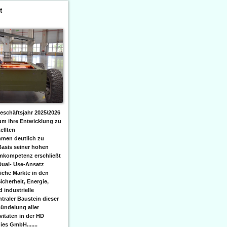
t
eschäftsjahr 2025/2026
 um ihre Entwicklung zu
ellten
men deutlich zu
Basis seiner hohen
emkompetenz erschließt
Dual- Use-Ansatz
iche Märkte in den
icherheit, Energie,
 industrielle
raler Baustein dieser
ündelung aller
itäten in der HD
es GmbH.......