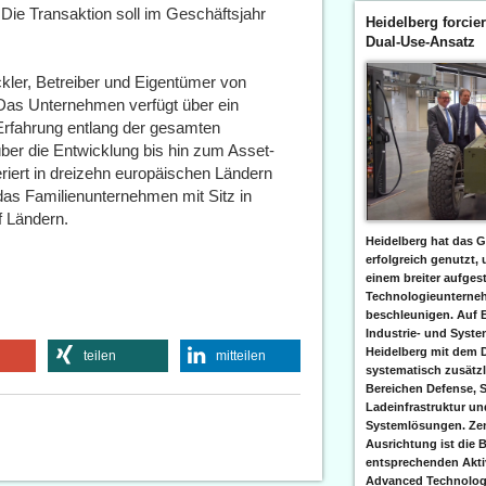
. Die Transaktion soll im Geschäftsjahr
Heidelberg forcier
Dual-Use-Ansatz
ckler, Betreiber und Eigentümer von
Das Unternehmen verfügt über ein
 Erfahrung entlang der gesamten
er die Entwicklung bis hin zum Asset-
ert in dreizehn europäischen Ländern
t das Familienunternehmen mit Sitz in
f Ländern.
Heidelberg hat das G
erfolgreich genutzt,
einem breiter aufgest
Technologieunterneh
beschleunigen. Auf 
Industrie- und Syst
Heidelberg mit dem 
teilen
mitteilen
systematisch zusätzl
Bereichen Defense, S
Ladeinfrastruktur und
Systemlösungen. Zent
Ausrichtung ist die B
entsprechenden Aktiv
Advanced Technologi