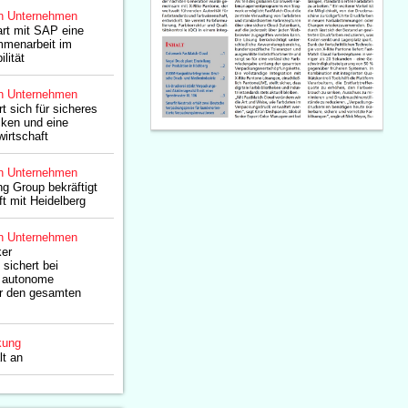
n Unternehmen
art mit SAP eine
mmenarbeit im
lität
n Unternehmen
t sich für sicheres
ken und eine
wirtschaft
n Unternehmen
ng Group bekräftigt
ft mit Heidelberg
n Unternehmen
ker
sichert bei
n autonome
er den gesamten
kung
lt an