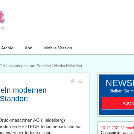
Archiv
Abo
Mobile Version
H Industriepark am Standort WieslochWalldorf
NEWS
keln modernen
Bleiben Sie mi
Standort
ABON
 Druckmaschinen AG (Heidelberg)
 modernen HEI-TECH Industriepark und hat
10.12.2021
Verpac
hochwertiger Industrie- und
Chancen im wachs