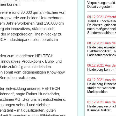
Verpackungsmarkt 
nnen können.
Dubai vorgestellt
itere rund 80.000 qm an Flächen von
09.12.2021
Offset
ertrag wurde von beiden Unternehmen
Trend zu hochvere
inem Jahr erworbenen rund 130.000 qm
Druckerzeugnissen 
g ein innovatives, städtebaulich
nach maßgeschnei
Sondermaschinen v
n der Metropolregion Rhein-Neckar zu
H Industriepark sollen bereits im
08.12.2021
Aus de
Heidelberg erweite
Elektromobilität Er
Ladesäulentechnol
den zum integrierten HEI-TECH
 innovatives Produktions-, Büro- und
06.12.2021
Aus de
d die zukünftig anzusiedelnden
Heidelberg kehrt i
en somit vom gegenseitigen Know-how
Bereichen realisieren.
03.12.2021
Aus de
Heidelberg Branche
stärkt mit weiteren
n der Entwicklung unseres HEI-TECH
Marktposition
 können“, sagte Rainer Hundsdörfer,
schinen AG. „Für uns ist entscheidend,
01.12.2021
Aus de
tzungen schnell und sichtbar
Heidelberg verpflic
steht – mit qualifizierten, guten
Klimaneutralität
nd mit Synergien zu den Fähigkeiten von