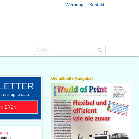
Werbung
Kontakt
Die aktuelle Ausgabe!
LETTER
t uns up-to-date.
NIEREN
kung
enden