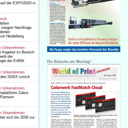
auf der EXPO2020 in
druck
delten
steigert Nachfrage
derten
on Heidelberg
n Unternehmen
rt Angebot im Bereich
werb der
ogie der EnBW
Die Branche am Montag!
n Unternehmen
n den SDAX zurück
n Unternehmen
nplattform Zaikio
 Partnern
n Unternehmen
htet sich bis 2030 zur