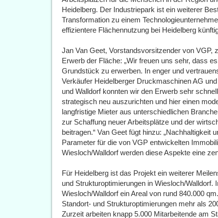
Heidelberg. Der Industriepark ist ein weiterer Bes
Transformation zu einem Technologieunternehmen
effizientere Flächennutzung bei Heidelberg künfti
Jan Van Geet, Vorstandsvorsitzender von VGP, zei
Erwerb der Fläche: „Wir freuen uns sehr, dass es 
Grundstück zu erwerben. In enger und vertraue
Verkäufer Heidelberger Druckmaschinen AG und 
und Walldorf konnten wir den Erwerb sehr schnell 
strategisch neu auszurichten und hier einen mod
langfristige Mieter aus unterschiedlichen Branche
zur Schaffung neuer Arbeitsplätze und der wirtsc
beitragen.“ Van Geet fügt hinzu: „Nachhaltigkeit u
Parameter für die von VGP entwickelten Immobili
Wiesloch/Walldorf werden diese Aspekte eine zent
Für Heidelberg ist das Projekt ein weiterer Meil
und Strukturoptimierungen in Wiesloch/Walldorf.
Wiesloch/Walldorf ein Areal von rund 840.000 q
Standort- und Strukturoptimierungen mehr als 2
Zurzeit arbeiten knapp 5.000 Mitarbeitende am Sta