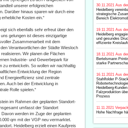
30.11.2021
Aus de
tandteil unserer erfolgreichen
Heidelberg vereinb
. Darüber hinaus sparen wir durch eine
strategische Zusa
g erhebliche Kosten ein.“
Bereich Elektromobi
gt sich ebenfalls sehr erfreut über den
19.11.2021
Aus de
Heidelberg engagier
uns gelungen ist dieses einzigartige
und gesundes Druc
nsvoller Zusammenarbeit mit dem
effiziente Kreislauf
den Verantwortlichen der Städte Wiesloch
realisieren. Wir planen die Flächen
18.11.2021
Aus de
Bertelsmann Printi
ernen Industrie- und Gewerbepark für
starke Partnerscha
n zu entwickeln. So wollen wir nachhaltig
haftlichen Entwicklung der Region
16.11.2021
Aus de
nd Energieeffizienz sind zentrale
Stahlfolder P-Stac
en. Auch bei der Entwicklung in
Robotertechnologie 
Heidelberg-Kunde
rale Rolle spielen.“
Falzproduktion üb
Prozess
enstein im Rahmen der geplanten Standort-
 Insgesamt umfasst der Standort
11.11.2021
Verpac
Hohe Nachfrage hä
m. Davon werden im Zuge der geplanten
00.000 qm mit der VGP neu vermarktet.
ndort. Heidelberg erzielt einen Kaufpreis