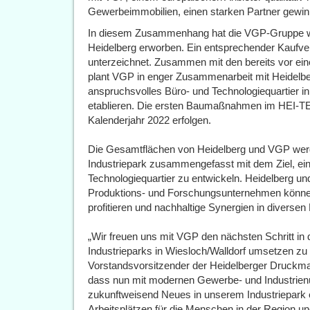
Gewerbeimmobilien, einen starken Partner gewi
In diesem Zusammenhang hat die VGP-Gruppe we
Heidelberg erworben. Ein entsprechender Kaufv
unterzeichnet. Zusammen mit den bereits vor e
plant VGP in enger Zusammenarbeit mit Heidelber
anspruchsvolles Büro- und Technologiequartier i
etablieren. Die ersten Baumaßnahmen im HEI-TEC
Kalenderjahr 2022 erfolgen.
Die Gesamtflächen von Heidelberg und VGP wer
Industriepark zusammengefasst mit dem Ziel, ein
Technologiequartier zu entwickeln. Heidelberg un
Produktions- und Forschungsunternehmen könn
profitieren und nachhaltige Synergien in diversen 
„Wir freuen uns mit VGP den nächsten Schritt i
Industrieparks in Wiesloch/Walldorf umsetzen zu
Vorstandsvorsitzender der Heidelberger Druckma
dass nun mit modernen Gewerbe- und Industrienu
zukunftweisend Neues in unserem Industriepark ent
Arbeitsplätzen für die Menschen in der Region u