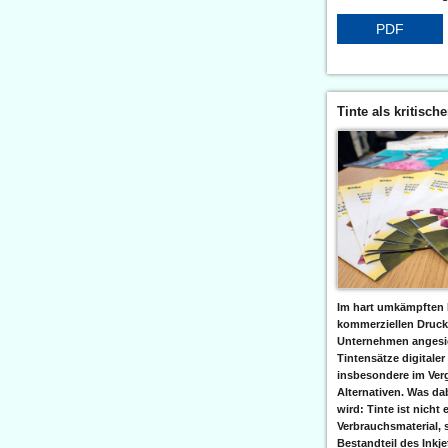
PDF
Tinte als kritisch
Im hart umkämpften 
kommerziellen Druc
Unternehmen angesic
Tintensätze digitaler
insbesondere im Verg
Alternativen. Was da
wird: Tinte ist nicht 
Verbrauchsmaterial, 
Bestandteil des Inkj