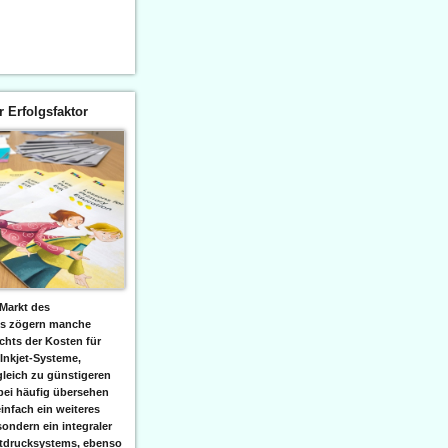
er Erfolgsfaktor
Markt des
ks zögern manche
hts der Kosten für
 Inkjet-Systeme,
leich zu günstigeren
bei häufig übersehen
einfach ein weiteres
sondern ein integraler
etdrucksystems, ebenso