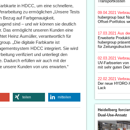
Transportkosten
 Farbkarte in HDCC, um eine schnellere,
Verarbeitung zu ermöglichen „Unsere Tests
09.04.2021
Verbrau
hubergroup baut Na
in Bezug auf Farbgenauigkeit,
Offset-Portfolios w
ugend sind – und wir können sie deutlich
ger. Das ermöglicht unseren Kunden eine
17.03.2021
Aus de
htet Heinz Aumüller, verantwortlich für
Erweiterte Produkt
oup. „Die digitale Farbkarte ist
hubergroup präsen
für Zeitungsdruck
nagementsystem HDCC integriert. Sie wird
eitung verifiziert und unterliegt den
02.03.2021
Verbrau
. Dadurch erfüllen wir auch mit der
UV-Farbserien von
 die unsere Kunden von uns erwarten.“
mit sehr guten Dei
22.02.2021
Verbrau
Der neue HYDRO-X
Lack
teilen
mitteilen
Heidelberg forcier
Dual-Use-Ansatz