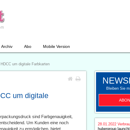
Archiv
Abo
Mobile Version
HDCC um digitale Farbkarten
NEWS
Bleiben Sie mi
C um digitale
ABON
rpackungsdruck sind Farbgenauigkeit,
 entscheidend. Um Kunden eine noch
28.01.2022
Verbrau
enauigkeit zu ermöglichen, bietet
hubergroup launcht