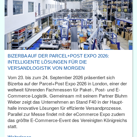
BIZERBA AUF DER PARCEL+POST EXPO 2026:
INTELLIGENTE LÖSUNGEN FÜR DIE
VERSANDLOGISTIK VON MORGEN
Vom 23. bis zum 24. September 2026 präsentiert sich
Bizerba auf der Parcel+Post Expo 2026 in London, einer der
weltweit führenden Fachmessen für Paket-, Post- und E-
Commerce-Logistik. Gemeinsam mit seinem Partner Bluhm
Weber zeigt das Unternehmen an Stand F40 in der Haupt­
halle innovative Lösungen für effiziente Versandprozesse.
Parallel zur Messe findet mit der eCommerce Expo zudem
das größte E-Commerce-Event des Vereinigten Königreichs
statt.
Weiterlesen...