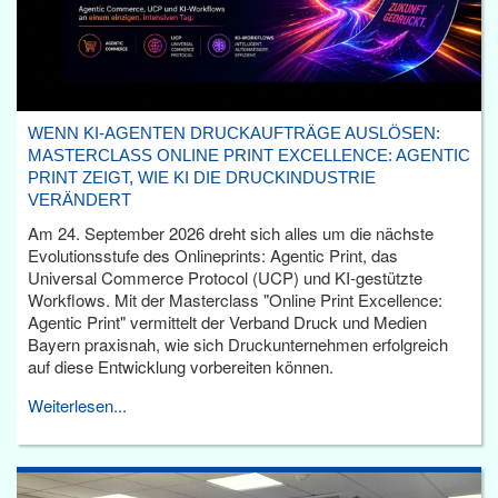
WENN KI-AGENTEN DRUCKAUFTRÄGE AUSLÖSEN:
MASTERCLASS ONLINE PRINT EXCELLENCE: AGENTIC
PRINT ZEIGT, WIE KI DIE DRUCKINDUSTRIE
VERÄNDERT
Am 24. September 2026 dreht sich alles um die nächste
Evolutionsstufe des Onlineprints: Agentic Print, das
Universal Commerce Protocol (UCP) und KI-gestützte
Workflows. Mit der Masterclass "Online Print Excellence:
Agentic Print" vermittelt der Verband Druck und Medien
Bayern praxisnah, wie sich Druckunternehmen erfolgreich
auf diese Entwicklung vorbereiten können.
Weiterlesen...