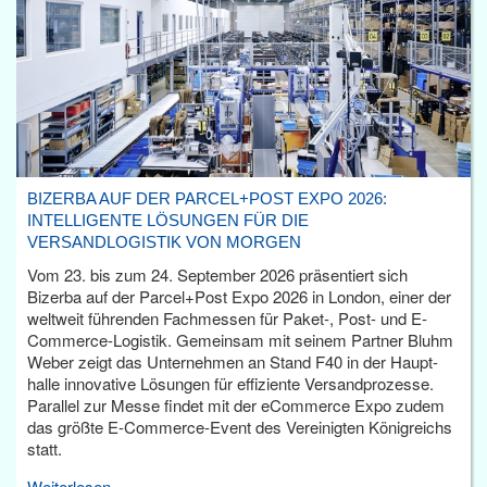
BIZERBA AUF DER PARCEL+POST EXPO 2026:
INTELLIGENTE LÖSUNGEN FÜR DIE
VERSANDLOGISTIK VON MORGEN
Vom 23. bis zum 24. September 2026 präsentiert sich
Bizerba auf der Parcel+Post Expo 2026 in London, einer der
weltweit führenden Fachmessen für Paket-, Post- und E-
Commerce-Logistik. Gemeinsam mit seinem Partner Bluhm
Weber zeigt das Unternehmen an Stand F40 in der Haupt­
halle innovative Lösungen für effiziente Versandprozesse.
Parallel zur Messe findet mit der eCommerce Expo zudem
das größte E-Commerce-Event des Vereinigten Königreichs
statt.
Weiterlesen...