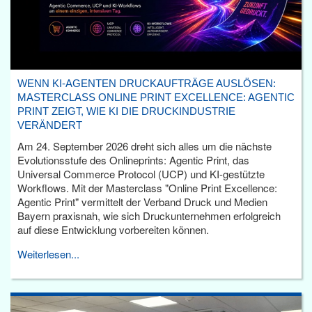
WENN KI-AGENTEN DRUCKAUFTRÄGE AUSLÖSEN:
MASTERCLASS ONLINE PRINT EXCELLENCE: AGENTIC
PRINT ZEIGT, WIE KI DIE DRUCKINDUSTRIE
VERÄNDERT
Am 24. September 2026 dreht sich alles um die nächste
Evolutionsstufe des Onlineprints: Agentic Print, das
Universal Commerce Protocol (UCP) und KI-gestützte
Workflows. Mit der Masterclass "Online Print Excellence:
Agentic Print" vermittelt der Verband Druck und Medien
Bayern praxisnah, wie sich Druckunternehmen erfolgreich
auf diese Entwicklung vorbereiten können.
Weiterlesen...