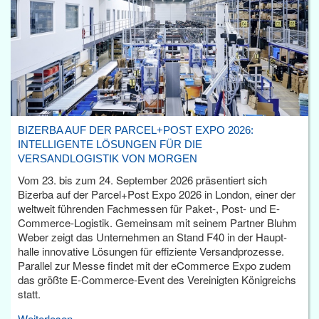
BIZERBA AUF DER PARCEL+POST EXPO 2026:
INTELLIGENTE LÖSUNGEN FÜR DIE
VERSANDLOGISTIK VON MORGEN
Vom 23. bis zum 24. September 2026 präsentiert sich
Bizerba auf der Parcel+Post Expo 2026 in London, einer der
weltweit führenden Fachmessen für Paket-, Post- und E-
Commerce-Logistik. Gemeinsam mit seinem Partner Bluhm
Weber zeigt das Unternehmen an Stand F40 in der Haupt­
halle innovative Lösungen für effiziente Versandprozesse.
Parallel zur Messe findet mit der eCommerce Expo zudem
das größte E-Commerce-Event des Vereinigten Königreichs
statt.
Weiterlesen...