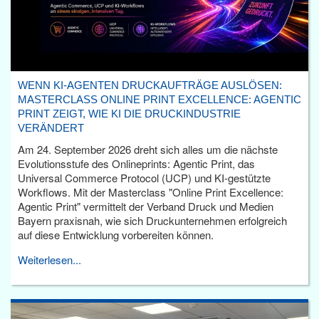
WENN KI-AGENTEN DRUCKAUFTRÄGE AUSLÖSEN:
MASTERCLASS ONLINE PRINT EXCELLENCE: AGENTIC
PRINT ZEIGT, WIE KI DIE DRUCKINDUSTRIE
VERÄNDERT
Am 24. September 2026 dreht sich alles um die nächste
Evolutionsstufe des Onlineprints: Agentic Print, das
Universal Commerce Protocol (UCP) und KI-gestützte
Workflows. Mit der Masterclass "Online Print Excellence:
Agentic Print" vermittelt der Verband Druck und Medien
Bayern praxisnah, wie sich Druckunternehmen erfolgreich
auf diese Entwicklung vorbereiten können.
Weiterlesen...