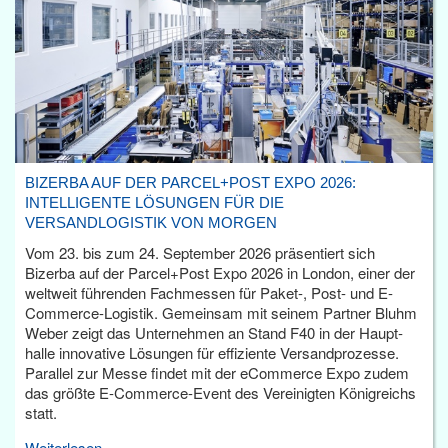
BIZERBA AUF DER PARCEL+POST EXPO 2026:
INTELLIGENTE LÖSUNGEN FÜR DIE
VERSANDLOGISTIK VON MORGEN
Vom 23. bis zum 24. September 2026 präsentiert sich
Bizerba auf der Parcel+Post Expo 2026 in London, einer der
weltweit führenden Fachmessen für Paket-, Post- und E-
Commerce-Logistik. Gemeinsam mit seinem Partner Bluhm
Weber zeigt das Unternehmen an Stand F40 in der Haupt­
halle innovative Lösungen für effiziente Versandprozesse.
Parallel zur Messe findet mit der eCommerce Expo zudem
das größte E-Commerce-Event des Vereinigten Königreichs
statt.
Weiterlesen...