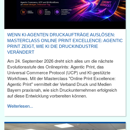
WENN KI-AGENTEN DRUCKAUFTRÄGE AUSLÖSEN:
MASTERCLASS ONLINE PRINT EXCELLENCE: AGENTIC
PRINT ZEIGT, WIE KI DIE DRUCKINDUSTRIE
VERÄNDERT
Am 24. September 2026 dreht sich alles um die nächste
Evolutionsstufe des Onlineprints: Agentic Print, das
Universal Commerce Protocol (UCP) und KI-gestützte
Workflows. Mit der Masterclass "Online Print Excellence:
Agentic Print" vermittelt der Verband Druck und Medien
Bayern praxisnah, wie sich Druckunternehmen erfolgreich
auf diese Entwicklung vorbereiten können.
Weiterlesen...