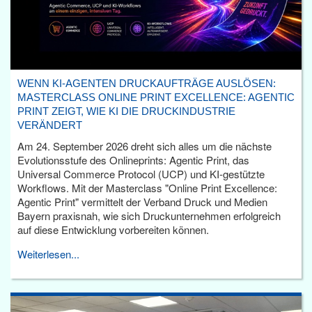
WENN KI-AGENTEN DRUCKAUFTRÄGE AUSLÖSEN:
MASTERCLASS ONLINE PRINT EXCELLENCE: AGENTIC
PRINT ZEIGT, WIE KI DIE DRUCKINDUSTRIE
VERÄNDERT
Am 24. September 2026 dreht sich alles um die nächste
Evolutionsstufe des Onlineprints: Agentic Print, das
Universal Commerce Protocol (UCP) und KI-gestützte
Workflows. Mit der Masterclass "Online Print Excellence:
Agentic Print" vermittelt der Verband Druck und Medien
Bayern praxisnah, wie sich Druckunternehmen erfolgreich
auf diese Entwicklung vorbereiten können.
Weiterlesen...