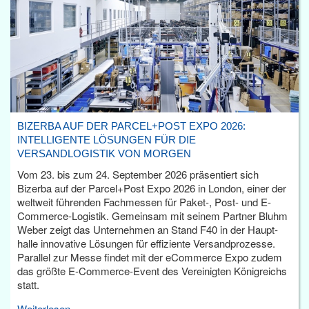
BIZERBA AUF DER PARCEL+POST EXPO 2026:
INTELLIGENTE LÖSUNGEN FÜR DIE
VERSANDLOGISTIK VON MORGEN
Vom 23. bis zum 24. September 2026 präsentiert sich
Bizerba auf der Parcel+Post Expo 2026 in London, einer der
weltweit führenden Fachmessen für Paket-, Post- und E-
Commerce-Logistik. Gemeinsam mit seinem Partner Bluhm
Weber zeigt das Unternehmen an Stand F40 in der Haupt­
halle innovative Lösungen für effiziente Versandprozesse.
Parallel zur Messe findet mit der eCommerce Expo zudem
das größte E-Commerce-Event des Vereinigten Königreichs
statt.
Weiterlesen...