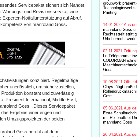
groupwork präsenti
assendes Servicepaket sichert sich Nahdet
Technologiewechse
en Wartungs- und Revisionsservice, eine
Printing
 Experten-Notfallunterstützung auf Abruf.
achkompetenz von manroland Goss.
14.01.2022
Aus de
manroland Goss u
Rechtsstreit strittig
Urheberrechtsverle
02.11.2021
Zeitun
Le Télégramme inve
COLORMAN e:line a
Maschinentechnolo
Goss
hstleistungen konzipiert. Regelmäßige
10.08.2021
Offset
her unerlässlich, um sicherzustellen,
Clays tätigt große I
Rollendruckmaschi
n Produktion konstant und zuverlässig
Goss
ce President International, Middle East,
 manroland Goss. „Dieses Servicepaket
05.06.2021
Aus de
st das Ergebnis einer engen und
Erste Schulbuchdru
mit Rollenoffset 
t den Umzugsprojekten der beiden
manroland Goss
anroland Goss beruht auf dem
26.04.2021
Aus de