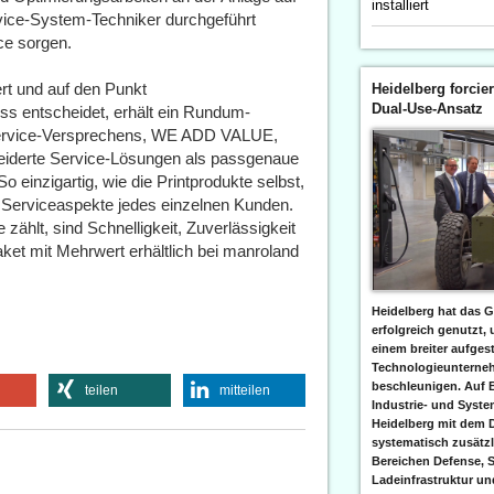
installiert
rvice-System-Techniker durchgeführt
ce sorgen.
rt und auf den Punkt
Heidelberg forcier
Dual-Use-Ansatz
ss entscheidet, erhält ein Rundum-
Service-Versprechens, WE ADD VALUE,
eiderte Service-Lösungen als passgenaue
o einzigartig, wie die Printprodukte selbst,
e Serviceaspekte jedes einzelnen Kunden.
ählt, sind Schnelligkeit, Zuverlässigkeit
et mit Mehrwert erhältlich bei manroland
Heidelberg hat das G
erfolgreich genutzt,
einem breiter aufgest
Technologieunterneh
beschleunigen. Auf 
teilen
mitteilen
Industrie- und Syst
Heidelberg mit dem 
systematisch zusätzl
Bereichen Defense, S
Ladeinfrastruktur und