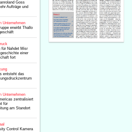
anroland Goss
mehr Aufträge und
n Unternehmen
ppe erwirbt Thallo
geschäft
druck
ür Nahdet Misr
sgeschichte einer
chaft fort
kung
s entsteht das
kungsdruckzentrum
n Unternehmen
ricas zentralisiert
t für
itung am Standort
aal
sity Control Kamera