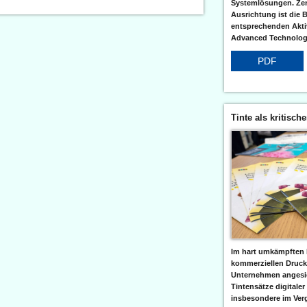
Systemlösungen. Zent
Ausrichtung ist die B
entsprechenden Aktiv
Advanced Technologi
PDF
Tinte als kritisch
Im hart umkämpften 
kommerziellen Druc
Unternehmen angesic
Tintensätze digitaler
insbesondere im Verg