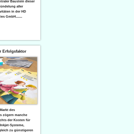
raler Baustein dieser
ündelung aller
itäten in der HD
es GmbH.......
er Erfolgsfaktor
Markt des
ks zögern manche
hts der Kosten für
 Inkjet-Systeme,
leich zu günstigeren