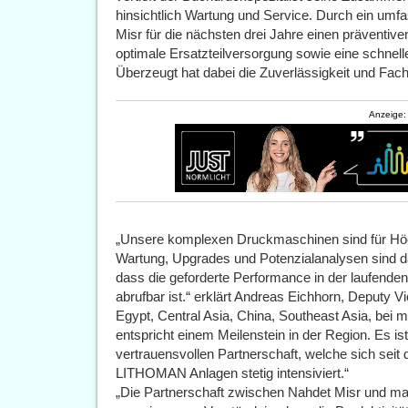
hinsichtlich Wartung und Service. Durch ein umf
Misr für die nächsten drei Jahre einen präventiv
optimale Ersatzteilversorgung sowie eine schnelle
Überzeugt hat dabei die Zuverlässigkeit und F
Anzeige:
„Unsere komplexen Druckmaschinen sind für Höc
Wartung, Upgrades und Potenzialanalysen sind da
dass die geforderte Performance in der laufende
abrufbar ist.“ erklärt Andreas Eichhorn, Deputy Vi
Egypt, Central Asia, China, Southeast Asia, bei
entspricht einem Meilenstein in der Region. Es i
vertrauensvollen Partnerschaft, welche sich sei
LITHOMAN Anlagen stetig intensiviert.“
„Die Partnerschaft zwischen Nahdet Misr und m