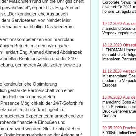
t der Maschinen rund um die Uhr gesichert
Corporate News: m
erwartet für 2021 
 gewährleistet“, ergänzt Dr. Eng. Ahmed
höhere Ertragskraft
sr. „Der kontinuierliche Austausch
 dem Serviceteam von Nahdet Misr
19.12.2020
Aus de
tereinander nachhaltig. Das wiederum
manroland Goss Gru
Verpackungsdruck
räventionskompetenzen von manroland
18.12.2020
Offset
ähigen Betrieb, mit dem wir unsere
LITHOMAN Umzug f
en“, erklärt Eng. Ahmed Ahmed Abdelrazek
schreibt die Erfolg
 schnellen Reaktionszeiten und der 24/7-
intensiven Partners
ebung, geringeren Ausfallzeiten sowie zu
11.12.2020
Verpac
Mit manroland Gos
modernste Verpac
ne kontinuierliche Optimierung
Europas
glich gestärkte Partnerschaft von einer
B. im Fall eines unerwarteten
13.06.2020
Aus de
manroland Goss Ame
Presence Möglichkeit, der 24/7-Soforthilfe
sein Serviceangebo
nsetzbares Technikerkontingent zur
Druckweiterverarbe
in kompetentes Expertenteam umgehend zur
Durham
rohende finanzielle Einbußen und
20.05.2020
Drucks
um reduziert werden. Gleichzeitig stehen
5.000ste InlineDen
 Optimierungsarbeiten an der Anlage auf