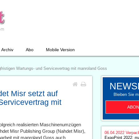
Archiv
Abo
Mobile Version
ngfristigen Wartungs- und Servicevertrag mit manroland Goss
NEWS
et Misr setzt auf
Bleiben Sie mi
Servicevertrag mit
ABON
folgreich realisierten Maschinenumzügen
hdet Misr Publishing Group (Nahdet Misr),
06.04.2022
Verpac
narbeit mit manroland Goss auch
ExpoPrint 2022: m