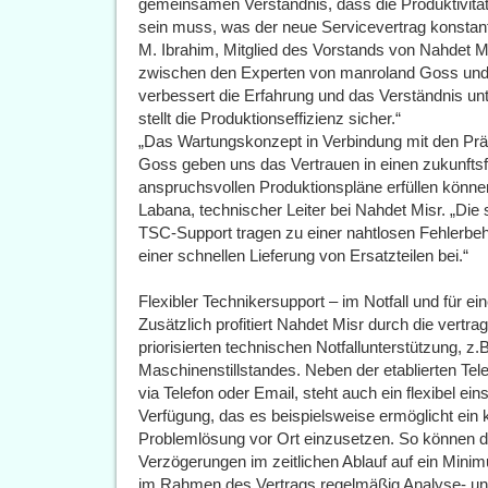
gemeinsamen Verständnis, dass die Produktivitä
sein muss, was der neue Servicevertrag konstant
M. Ibrahim, Mitglied des Vorstands von Nahdet Mi
zwischen den Experten von manroland Goss und
verbessert die Erfahrung und das Verständnis un
stellt die Produktionseffizienz sicher.“
„Das Wartungskonzept in Verbindung mit den P
Goss geben uns das Vertrauen in einen zukunftsf
anspruchsvollen Produktionspläne erfüllen könn
Labana, technischer Leiter bei Nahdet Misr. „Die
TSC-Support tragen zu einer nahtlosen Fehlerbeh
einer schnellen Lieferung von Ersatzteilen bei.“
Flexibler Technikersupport – im Notfall und für ei
Zusätzlich profitiert Nahdet Misr durch die vertra
priorisierten technischen Notfallunterstützung, z.
Maschinenstillstandes. Neben der etablierten Tele
via Telefon oder Email, steht auch ein flexibel ei
Verfügung, das es beispielsweise ermöglicht e
Problemlösung vor Ort einzusetzen. So können d
Verzögerungen im zeitlichen Ablauf auf ein Minim
im Rahmen des Vertrags regelmäßig Analyse- und