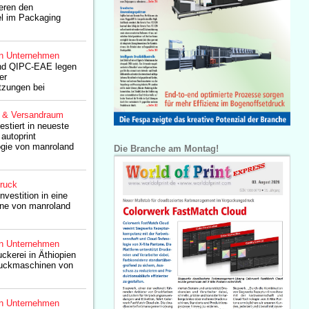
eren den
l im Packaging
n Unternehmen
nd QIPC-EAE legen
er
tzungen bei
g & Versandraum
stiert in neueste
utoprint
gie von manroland
Die Branche am Montag!
druck
nvestition in eine
ne von manroland
n Unternehmen
ckerei in Äthiopien
Druckmaschinen von
n Unternehmen