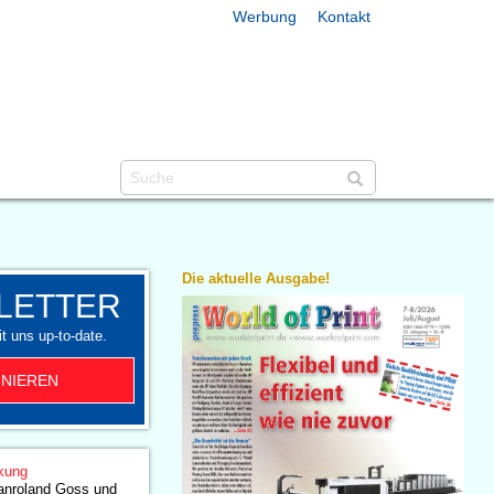
Werbung
Kontakt
Die aktuelle Ausgabe!
LETTER
t uns up-to-date.
NIEREN
kung
anroland Goss und