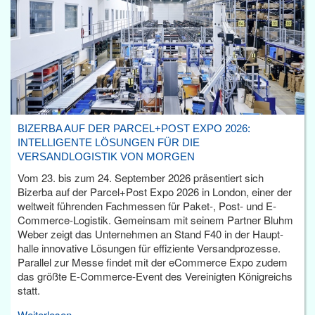
BIZERBA AUF DER PARCEL+POST EXPO 2026:
INTELLIGENTE LÖSUNGEN FÜR DIE
VERSANDLOGISTIK VON MORGEN
Vom 23. bis zum 24. September 2026 präsentiert sich
Bizerba auf der Parcel+Post Expo 2026 in London, einer der
weltweit führenden Fachmessen für Paket-, Post- und E-
Commerce-Logistik. Gemeinsam mit seinem Partner Bluhm
Weber zeigt das Unternehmen an Stand F40 in der Haupt­
halle innovative Lösungen für effiziente Versandprozesse.
Parallel zur Messe findet mit der eCommerce Expo zudem
das größte E-Commerce-Event des Vereinigten Königreichs
statt.
Weiterlesen...