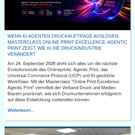
WENN KI-AGENTEN DRUCKAUFTRÄGE AUSLÖSEN:
MASTERCLASS ONLINE PRINT EXCELLENCE: AGENTIC
PRINT ZEIGT, WIE KI DIE DRUCKINDUSTRIE
VERÄNDERT
Am 24. September 2026 dreht sich alles um die nächste
Evolutionsstufe des Onlineprints: Agentic Print, das
Universal Commerce Protocol (UCP) und KI-gestützte
Workflows. Mit der Masterclass "Online Print Excellence:
Agentic Print" vermittelt der Verband Druck und Medien
Bayern praxisnah, wie sich Druckunternehmen erfolgreich
auf diese Entwicklung vorbereiten können.
Weiterlesen...